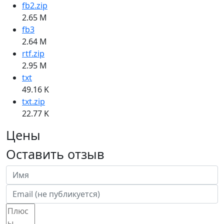
fb2.zip
2.65 M
fb3
2.64 M
rtf.zip
2.95 M
txt
49.16 K
txt.zip
22.77 K
Цены
Оставить отзыв