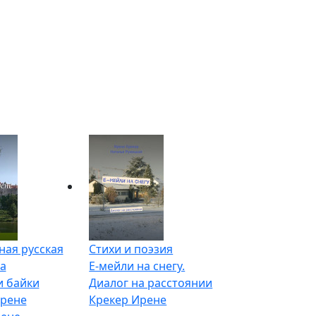
ая русская
Стихи и поэзия
а
Е-мейли на снегу.
и байки
Диалог на расстоянии
Ирене
Крекер Ирене