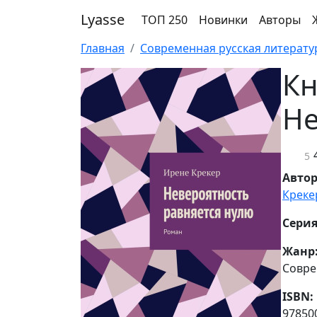
Lyasse
ТОП 250
Новинки
Авторы
Главная
Современная русская литерату
Кн
Не
5
Авто
Креке
Серия
Жанр
Совре
ISBN:
97850