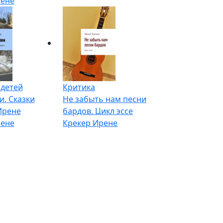
рене
 детей
Критика
и. Сказки
Не забыть нам песни
Ирене
бардов. Цикл эссе
рене
Крекер Ирене