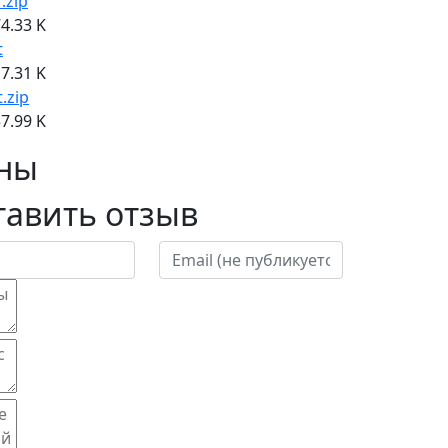
f.zip
4.33 K
t
7.31 K
t.zip
7.99 K
ны
тавить отзыв