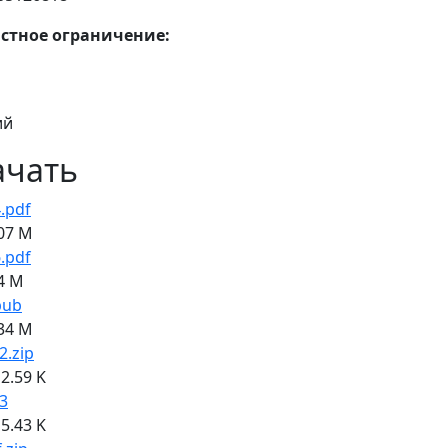
стное ограничение:
ий
ачать
.pdf
07 M
.pdf
4 M
pub
34 M
2.zip
2.59 K
3
5.43 K