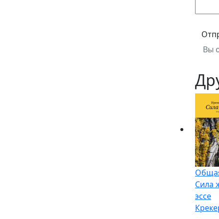
Отп
Вы 
Др
Общая
Сила 
эссе
Креке