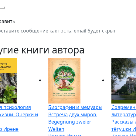
равить
оставите сообщение как гость, email будет скрыт
угие книги автора
 психология
Биографии и мемуары
Современн
жизни. Очерки и
Встреча двух миров.
литератур
Begegnung zweier
Рассказы 
р Ирене
Welten
тётушки 