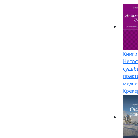
Книги
Несос
судьб
прак
медсе
Креке