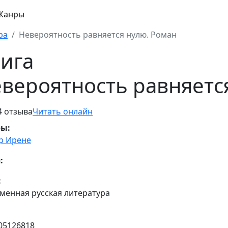
Жанры
ра
Невероятность равняется нулю. Роман
ига
вероятность равняетс
4 отзыва
Читать онлайн
ры:
р Ирене
:
:
менная русская литература
05126818