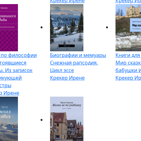
Крекер Ирене
Крекер И
 по философии
Биографии и мемуары
Книги для
тоявшиеся
Снежная рапсодия.
Мир сказк
ы. Из записок
Цикл эссе
бабушки 
тикующей
Крекер Ирене
Крекер И
стры
р Ирене