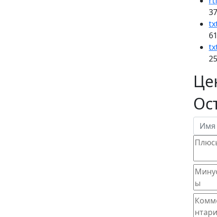
rt
37
tx
61
tx
25
Це
Ос