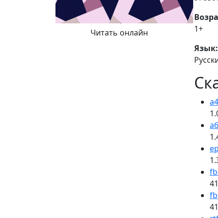
Возра
1+
Читать онлайн
Язык:
Русск
Ск
a4
1.
a6
1.
e
1.
fb
41
fb
41