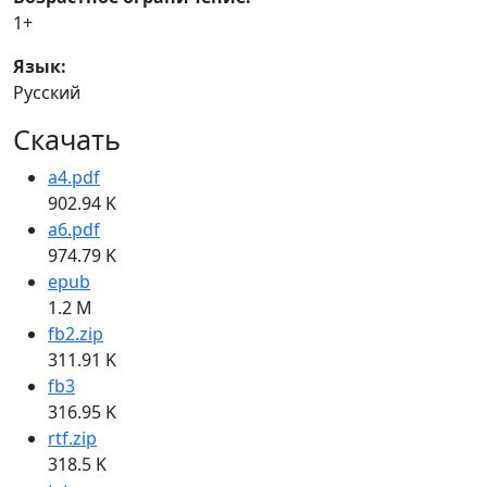
1+
Язык:
Русский
Скачать
a4.pdf
902.94 K
a6.pdf
974.79 K
epub
1.2 M
fb2.zip
311.91 K
fb3
316.95 K
rtf.zip
318.5 K