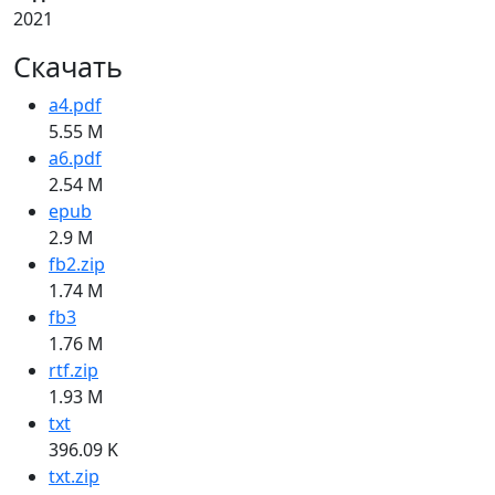
2021
Скачать
a4.pdf
5.55 M
a6.pdf
2.54 M
epub
2.9 M
fb2.zip
1.74 M
fb3
1.76 M
rtf.zip
1.93 M
txt
396.09 K
txt.zip