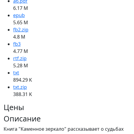
a6.pdf
6.17 M
epub
5.65 M
fb2.zip
4.8 M
fb3
4.77 M
rtf.zip
5.28 M
txt
894.29 K
txt.zip
388.31 K
Цены
Описание
Книга "Каменное зеркало" рассказывает о судьбах