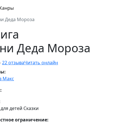
Жанры
ни Деда Мороза
ига
ни Деда Мороза
22 отзыва
Читать онлайн
9
ры:
в Макс
:
:
 для детей Сказки
стное ограничение: