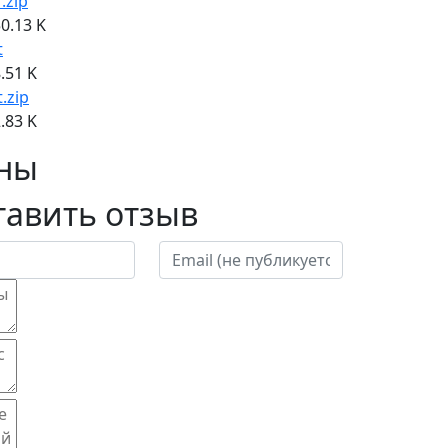
f.zip
0.13 K
t
.51 K
t.zip
.83 K
ны
тавить отзыв