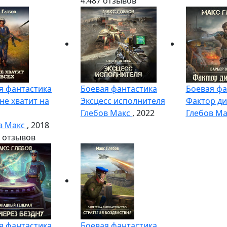
4.4
87 отзывов
я фантастика
Боевая фантастика
Боевая фа
не хватит на
Эксцесс исполнителя
Фактор ди
Глебов Макс
, 2022
Глебов М
в Макс
, 2018
 отзывов
я фантастика
Боевая фантастика