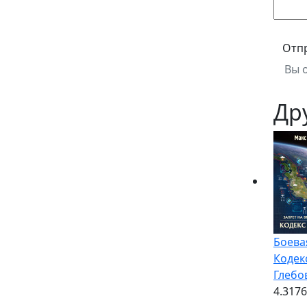
Отп
Вы 
Др
Боева
Кодек
Глебо
4.3
176