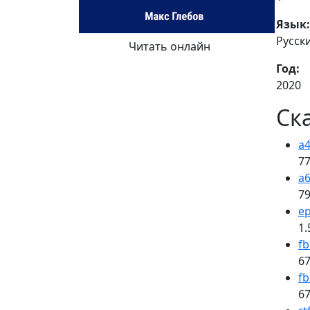
Язык:
Русск
Читать онлайн
Год:
2020
Ск
a4
77
a6
79
e
1.
fb
67
fb
67