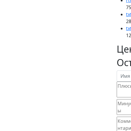
rt
75
tx
28
tx
12
Це
Ос