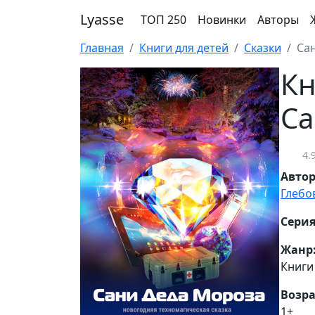
Lyasse
ТОП 250
Новинки
Авторы
Главная
Книги для детей
Сказки
Са
Кн
Са
4.
Авто
Глебо
Серия
Жанр
Книги
Возра
1+