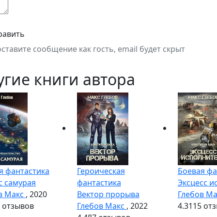
равить
оставите сообщение как гость, email будет скрыт
угие книги автора
я фантастика
Героическая
Боевая фа
с самурая
фантастика
Эксцесс и
в Макс
, 2020
Вектор прорыва
Глебов М
 отзывов
Глебов Макс
, 2022
4.3
115 от