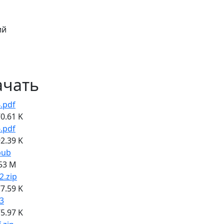
ий
ачать
.pdf
0.61 K
.pdf
2.39 K
pub
53 M
2.zip
7.59 K
3
5.97 K