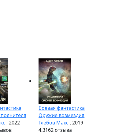
нтастика
Боевая фантастика
сполнителя
Оружие возмездия
акс
, 2022
Глебов Макс
, 2019
зывов
4.3
162 отзыва