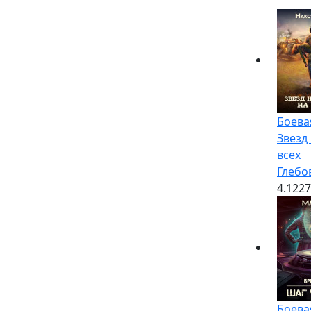
Боева
Звезд 
всех
Глебо
4.1
227
Боева