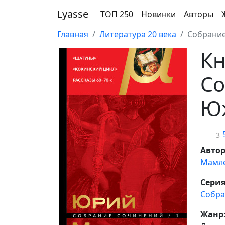
Lyasse
ТОП 250
Новинки
Авторы
Главная
Литература 20 века
Собрание
Кн
Со
Юж
3
Авто
Мамл
Серия
Собра
Жанр