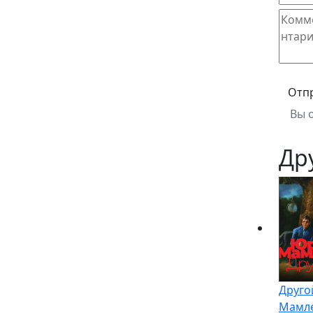
Отп
Вы 
Др
Друго
Мамл