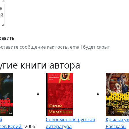
равить
оставите сообщение как гость, email будет скрыт
угие книги автора
й
Современная русская
Крылья уж
еев Юрий
, 2006
литература
Рассказы