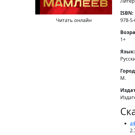
Литер
ISBN:
978-5-
Читать онлайн
Возра
1+
Язык:
Русск
Город
М.
Издат
Издат
Ск
a4
2.