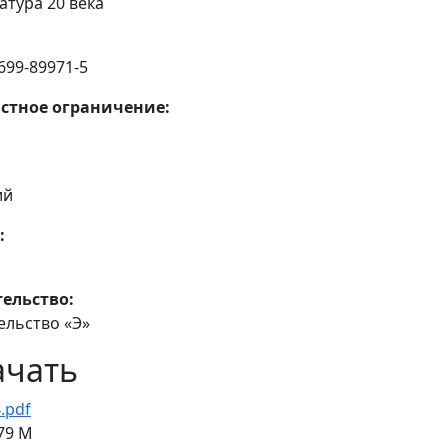
атура 20 века
699-89971-5
стное ограничение:
ий
:
ельство:
ельство «Э»
ачать
.pdf
79 M