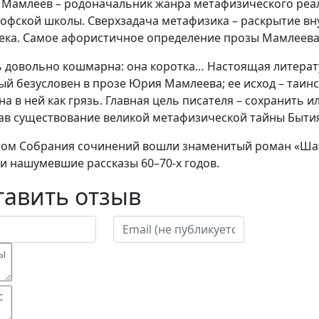
Мамлеев – родоначальник жанра метафизического реал
офской школы. Сверхзадача метафизика – раскрытие вну
ека. Самое афористичное определение прозы Мамлеева 
 довольно кошмарна: она коротка… Настоящая литерату
ый безусловен в прозе Юрия Мамлеева; ее исход – таин
на в ней как грязь. Главная цель писателя – сохранить и
ав существование великой метафизической тайны Быти
 том Собрания сочинений вошли знаменитый роман «Ша
 и нашумевшие рассказы 60–70-х годов.
тавить отзыв