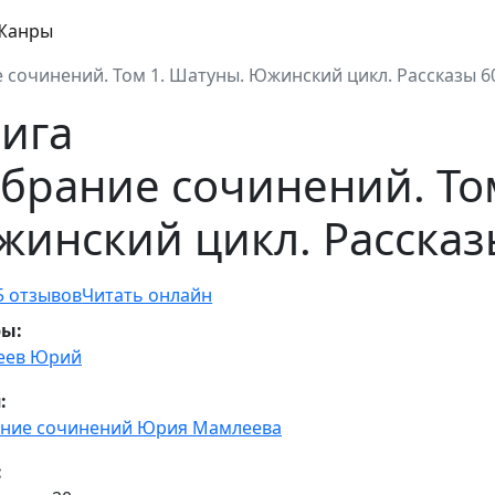
Жанры
 сочинений. Том 1. Шатуны. Южинский цикл. Рассказы 60 
ига
брание сочинений. То
инский цикл. Рассказы
5 отзывов
Читать онлайн
ры:
еев Юрий
:
ние сочинений Юрия Мамлеева
: