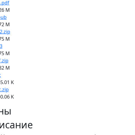
.pdf
26 M
pub
72 M
2.zip
75 M
3
75 M
f.zip
82 M
t
5.01 K
t.zip
0.06 K
ны
исание