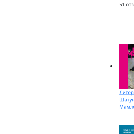
5
1 от
Литер
Шату
Мамл