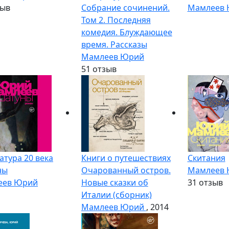
зыв
Собрание сочинений.
Мамлеев
Том 2. Последняя
комедия. Блуждающее
время. Рассказы
Мамлеев Юрий
5
1 отзыв
атура 20 века
Книги о путешествиях
Скитания
ны
Очарованный остров.
Мамлеев
еев Юрий
Новые сказки об
3
1 отзыв
Италии (сборник)
Мамлеев Юрий
, 2014