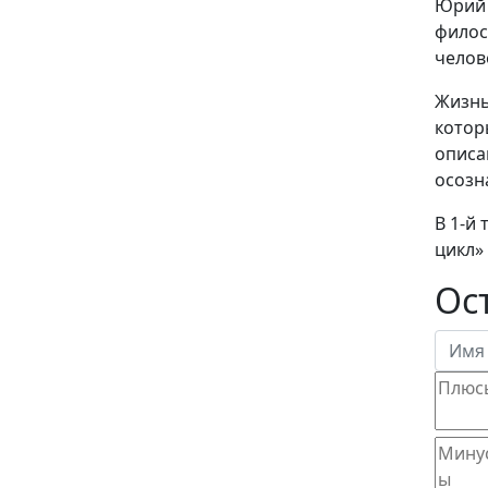
Юрий 
филос
челов
Жизнь
котор
описа
осозн
В 1-й
цикл»
Ос