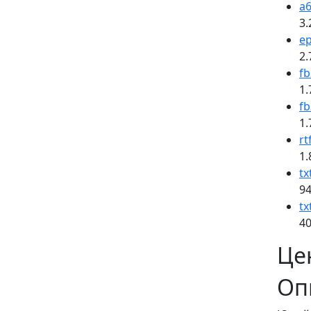
a6
3.
e
2.
fb
1.
fb
1.
rt
1.
tx
94
tx
40
Це
Оп