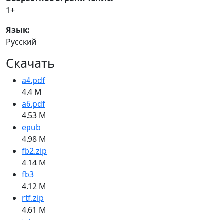
1+
Язык:
Русский
Скачать
a4.pdf
4.4 M
a6.pdf
4.53 M
epub
4.98 M
fb2.zip
4.14 M
fb3
4.12 M
rtf.zip
4.61 M