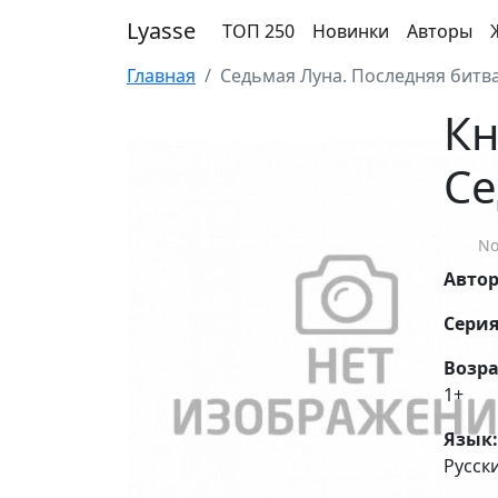
Lyasse
ТОП 250
Новинки
Авторы
Главная
Седьмая Луна. Последняя битв
Кн
Се
No
Авто
Серия
Возра
1+
Язык:
Русск