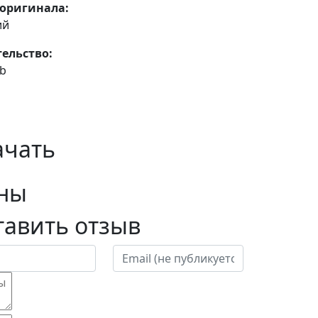
оригинала:
ий
ельство:
ub
ачать
ны
тавить отзыв