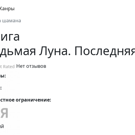
Жанры
а шамана
ига
дьмая Луна. Последня
Нет отзывов
t Rated
ры:
:
стное ограничение:
ий