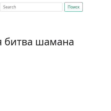
Поиск
я битва шамана