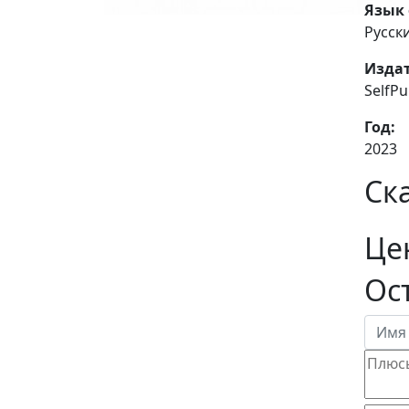
Язык 
Русск
Издат
SelfP
Год:
2023
Ск
Це
Ос