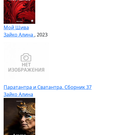
Мой Шива
Зайко Алина
, 2023
Паратантра и Сватантра. Сборник 37
Зайко Алина