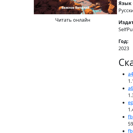
Язык 
Русск
Читать онлайн
Издат
SelfP
Год:
2023
Ск
a4
1.
a6
1.
e
1.
fb
59
fb