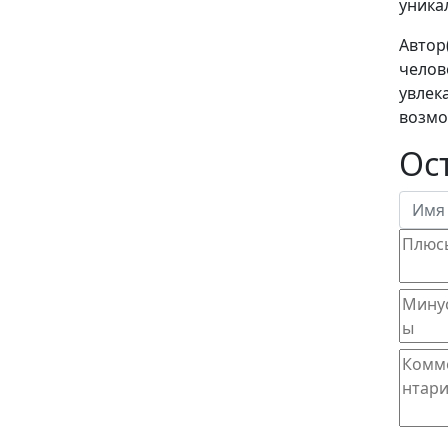
уника
Автор
челов
увлек
возмо
Ос