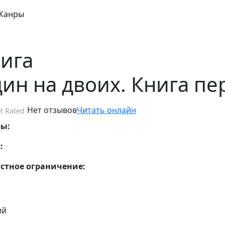
Жанры
ига
ин на двоих. Книга пе
Нет отзывов
Читать онлайн
t Rated
ры:
:
стное ограничение:
ий