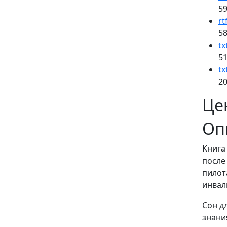
59
rt
58
tx
51
tx
20
Це
Оп
Книга
после
пилот
инвал
Сон д
знани