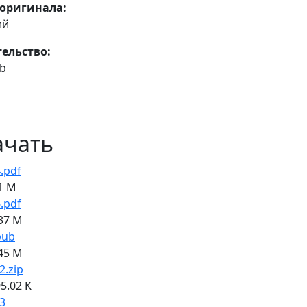
оригинала:
ий
ельство:
ub
ачать
.pdf
1 M
.pdf
37 M
pub
45 M
2.zip
5.02 K
3