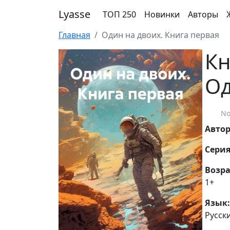
Lyasse
ТОП 250
Новинки
Авторы
Главная
Один на двоих. Книга первая
Кн
Од
No
Авто
Серия
Возра
1+
Язык:
Русск