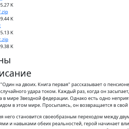
5.27 K
f.zip
9.44 K
t
5.13 K
t.zip
9.38 K
ны
исание
 "Один на двоих. Книга первая" рассказывает о пенсион
 случайного удара током. Каждый раз, когда он засыпает
а в мире Звездной федерации. Однако есть одно неприя
идом в этом мире. Просыпаясь, он возвращается в свой 
ля него становится своеобразным переходом между дв
ями и навыками обеих реальностей, герой начинает вли