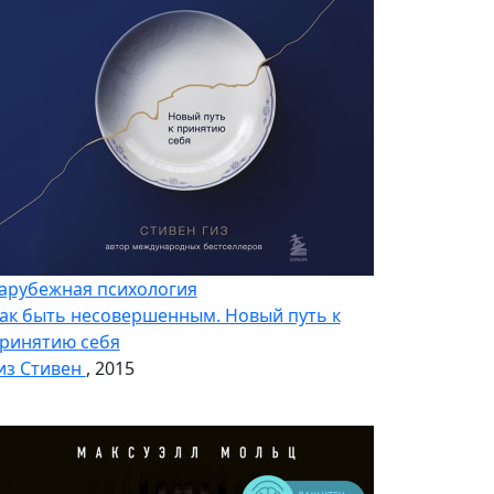
арубежная психология
ак быть несовершенным. Новый путь к
ринятию себя
из Стивен
, 2015