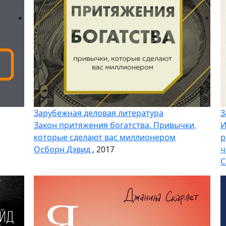
Зарубежная деловая литература
З
Закон притяжения богатства. Привычки,
И
которые сделают вас миллионером
р
Осборн Дэвид
, 2017
ч
С