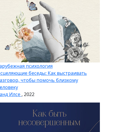
арубежная психология
сцеляющие беседы: Как выстраивать
азговор, чтобы помочь близкому
еловеку
анд Илсе
, 2022