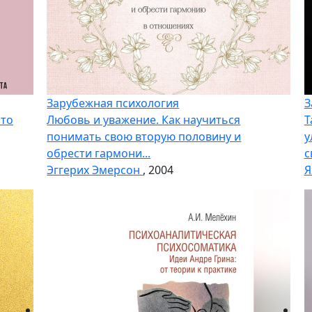
Зарубежная психология
З
что
Любовь и уважение. Как научиться
Т
понимать свою вторую половину и
у
обрести гармони...
с
Эггерих Эмерсон
, 2004
Я