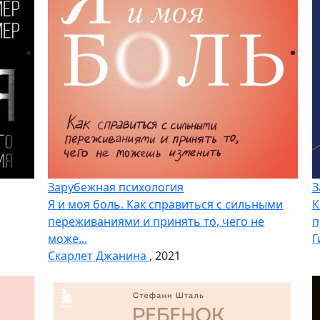
Зарубежная психология
З
Я и моя боль. Как справиться с сильными
К
переживаниями и принять то, чего не
п
може...
Г
Скарлет Джанина
, 2021