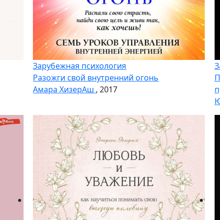
Зарубежная психология
З
Разожги свой внутренний огонь
П
Амара ХизерАш
, 2017
п
Ю