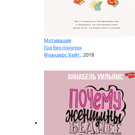
Мотивация
Год без покупок
Фландерс Кейт
, 2018