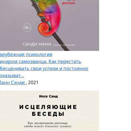
арубежная психология
индром самозванца. Как перестать
бесценивать свои успехи и постоянно
оказыват...
анн Сэнди
, 2021