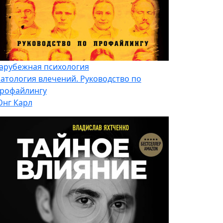
арубежная психология
атология влечений. Руководство по
рофайлингу
нг Карл