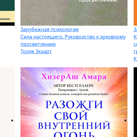
Зарубежная психология
З
Сила настоящего. Руководство к духовному
К
просветлению
с
Толле Экхарт
г
К