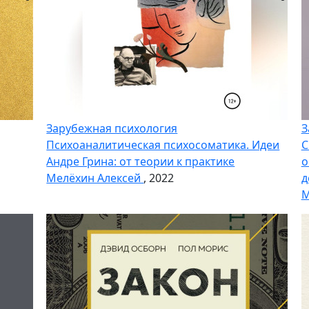
Зарубежная психология
З
Психоаналитическая психосоматика. Идеи
С
Андре Грина: от теории к практике
о
Мелёхин Алексей
, 2022
д
М