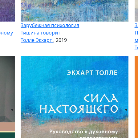
Зарубежная психология
З
вному
Тишина говорит
П
Толле Экхарт
, 2019
м
Т