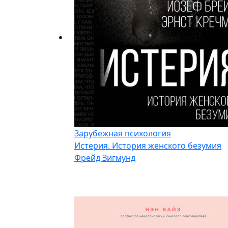
Зарубежная психология
Истерия. История женского безумия
Фрейд Зигмунд