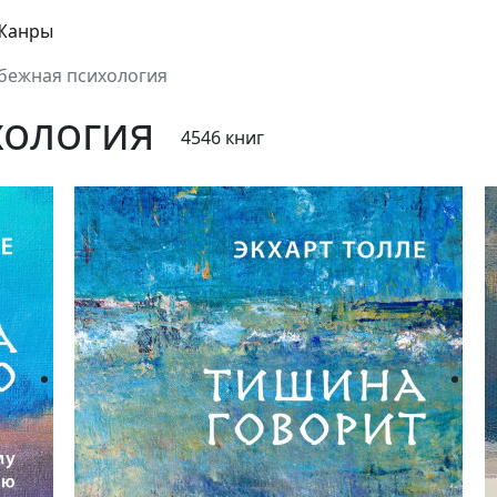
Жанры
бежная психология
хология
4546 книг