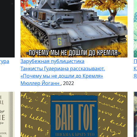
тура
Зарубежная публицистика
П
Танкисты Гудериана рассказывают.
К
«Почему мы не дошли до Кремля»
Я
Мюллер Йоганн
, 2022