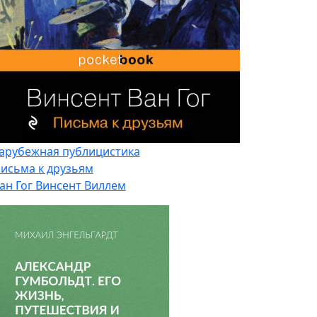
арубежная публицистика
исьма к друзьям
ан Гог Винсент Виллем