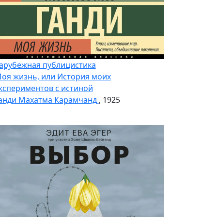
арубежная публицистика
оя жизнь, или История моих
кспериментов с истиной
анди Махатма Карамчанд
, 1925