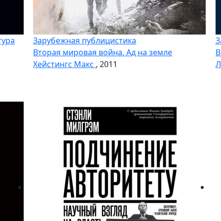
тура
Зарубежная публицистика
З
Вторая мировая война. Ад на земле
В
Хейстингс Макс
, 2011
Л