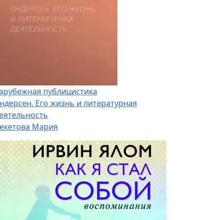
арубежная публицистика
ндерсен. Его жизнь и литературная
еятельность
екетова Мария