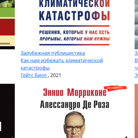
Зарубежная публицистика
З
Как нам избежать климатической
В
катастрофы
ч
Гейтс Билл
, 2021
Э