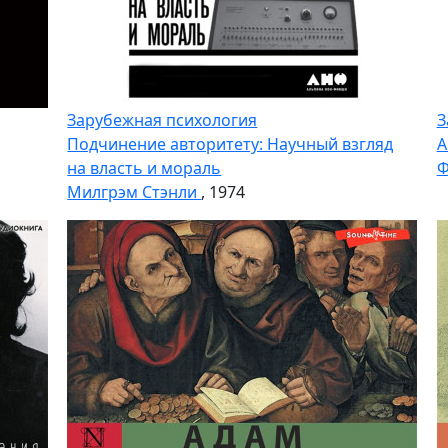
Зарубежная психология
З
Подчинение авторитету: Научный взгляд
А
на власть и мораль
Ф
Милгрэм Стэнли
, 1974