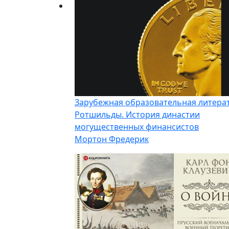
Зарубежная образовательная литера
Ротшильды. История династии
могущественных финансистов
Мортон Фредерик