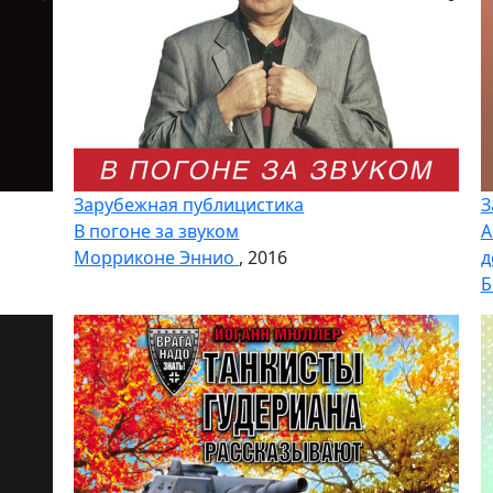
Зарубежная публицистика
З
В погоне за звуком
А
Морриконе Эннио
, 2016
д
Б