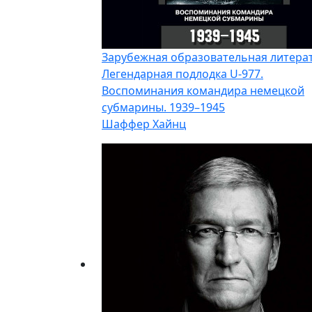
Зарубежная образовательная литера
Легендарная подлодка U-977.
Воспоминания командира немецкой
субмарины. 1939–1945
Шаффер Хайнц