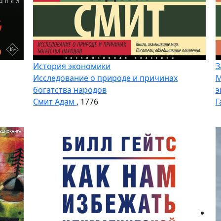
История экономики
З
Исследование о природе и причинах
М
богатства народов
э
Смит Адам
, 1776
Г