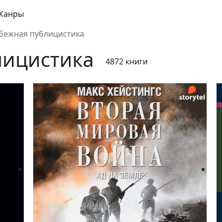
Жанры
бежная публицистика
лицистика
4872 книги