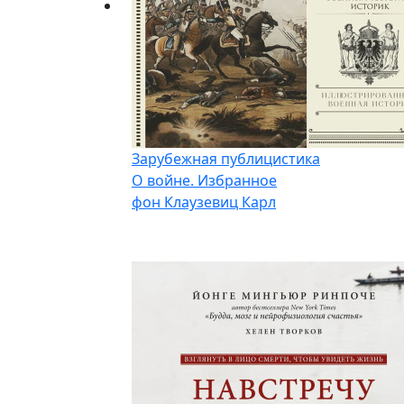
Зарубежная публицистика
О войне. Избранное
фон Клаузевиц Карл