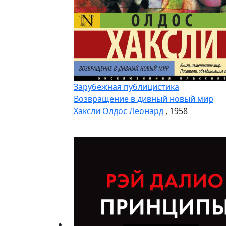
Зарубежная публицистика
Возвращение в дивный новый мир
Хаксли Олдос Леонард
, 1958