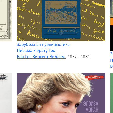
Зарубежная публицистика
Письма к брату Тео
З
Ван Гог Винсент Виллем
, 1877 – 1881
П
В