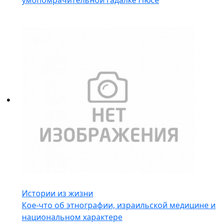
умопомрачительной гадалке Нюсе
Истории из жизни
Кое-что об этнографии, израильской медицине и
национальном характере