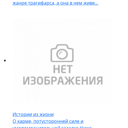
жанре трагифарса, а она в нем живе...
Истории из жизни
О карме, потусторонней силе и