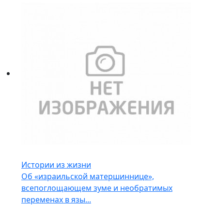
Истории из жизни
Об «израильской матершиннице»,
всепоглощающем зуме и необратимых
переменах в язы...