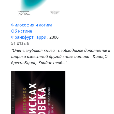
Философия и логика
Об истине
Франкфурт Гарри
, 2006
5
1 отзыв
"Очень глубокая книга - необходимое дополнение к
широко известной другой книге автора - &quot;О
брехне&quot;. Крайне необ..."