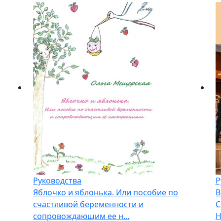
Руководства
Р
Яблочко и яблонька. Или пособие по
В
счастливой беременности и
С
сопровождающим ее н...
Н