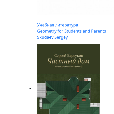
Учебная литература
Geometry for Students and Parents
Skudaev Sergey