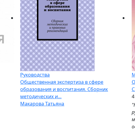
Руководства
М
Общественная экспертиза в сфере
О
образования и воспитания. Сборник
С
методических и...
4
Макарова Татьяна
"
р
м
о