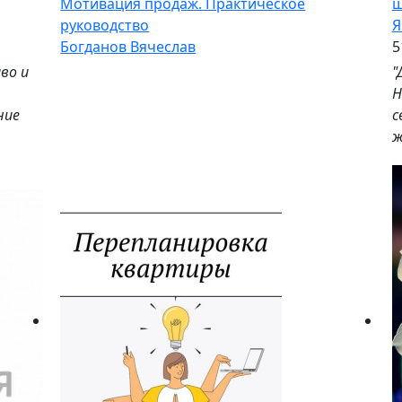
Мотивация продаж. Практическое
ш
руководство
Я
Богданов Вячеслав
5
во и
"
Н
ние
с
ж