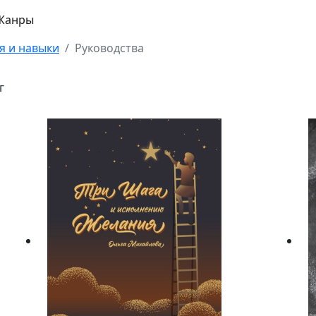
Жанры
я и навыки
Руководства
г