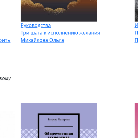
Руководства
И
Три шага к исполнению желания
П
оить
Михайлова Ольга
П
 кому