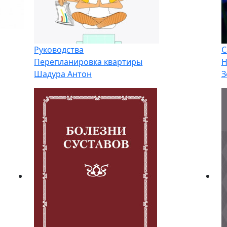
Руководства
С
Перепланировка квартиры
Н
Шадура Антон
З