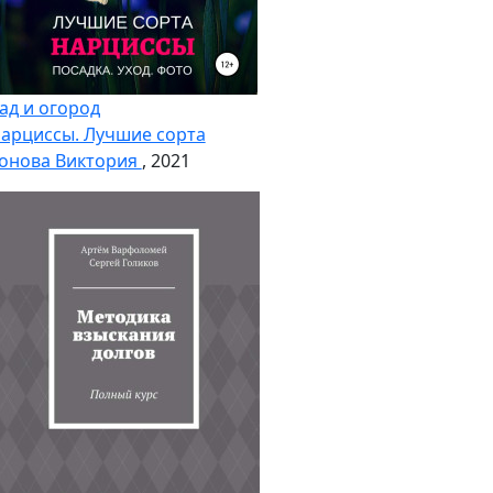
ад и огород
арциссы. Лучшие сорта
онова Виктория
, 2021