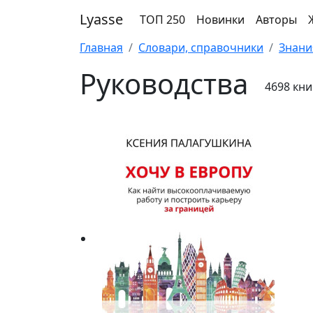
Lyasse
ТОП 250
Новинки
Авторы
Главная
Словари, справочники
Знани
Руководства
4698 кни