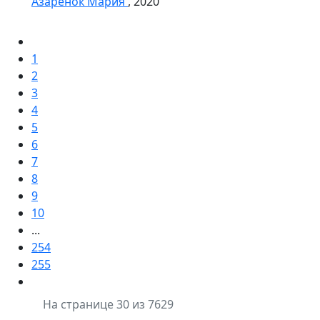
Азарёнок Мария
, 2020
1
2
3
4
5
6
7
8
9
10
...
254
255
На странице 30 из 7629