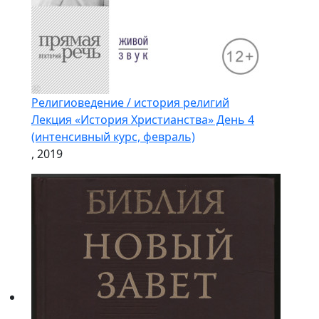
Религиоведение / история религий
Лекция «История Христианства» День 4
(интенсивный курс, февраль)
, 2019