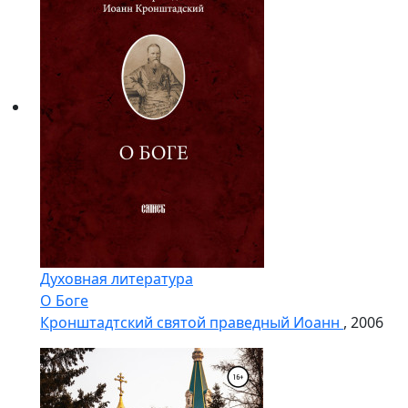
Духовная литература
О Боге
Кронштадтский cвятой праведный Иоанн
, 2006