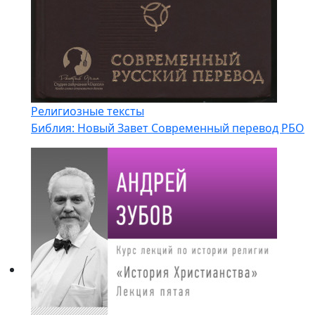
Религиозные тексты
Библия: Новый Завет Современный перевод РБО