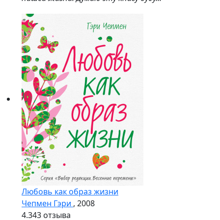
Любовь как образ жизни
Чепмен Гэри
, 2008
4.3
43 отзыва