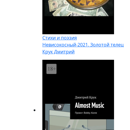
Стихи и поэзия
Невисокосный-2021. Золотой телец
Крук Дмитрий