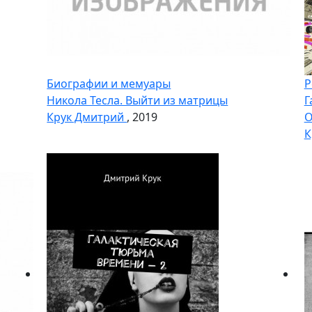
Биографии и мемуары
Р
Никола Тесла. Выйти из матрицы
Г
Крук Дмитрий
, 2019
О
К