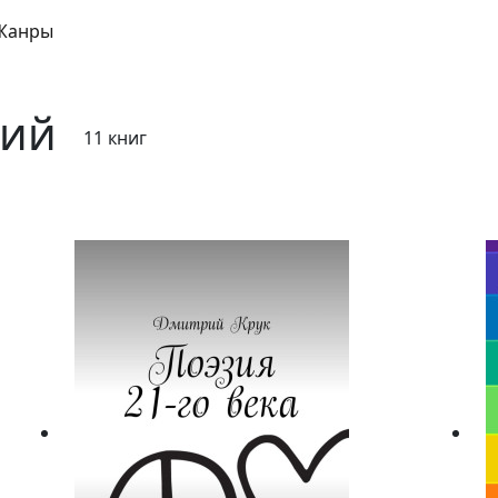
Жанры
рий
11 книг