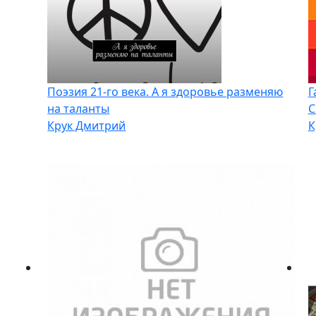
Поэзия 21-го века. А я здоровье разменяю
Г
на таланты
С
Крук Дмитрий
К