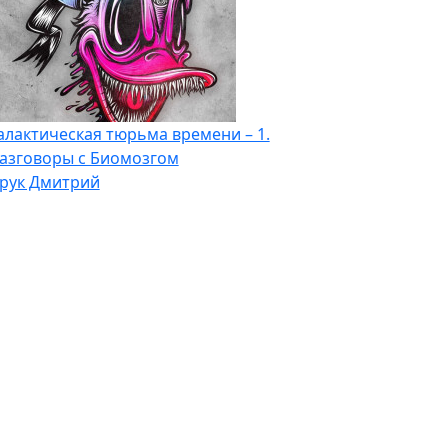
алактическая тюрьма времени – 1.
азговоры с Биомозгом
рук Дмитрий