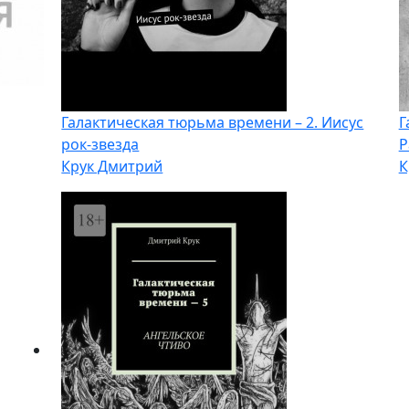
Галактическая тюрьма времени – 2. Иисус
Г
рок-звезда
Р
Крук Дмитрий
К