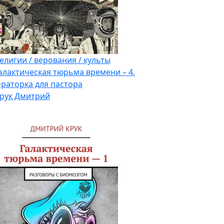
елигии / верования / культы
алактическая тюрьма времени – 4.
раторка для пастора
рук Дмитрий