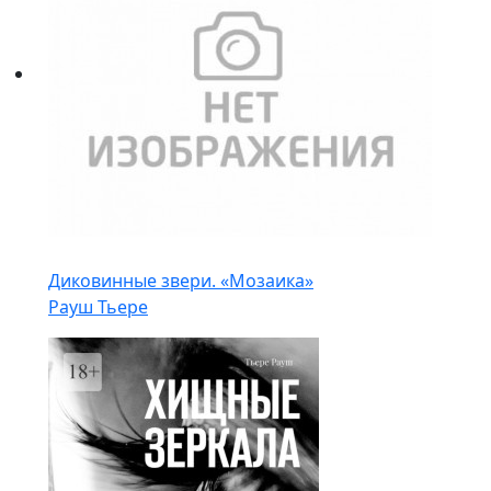
Диковинные звери. «Мозаика»
Рауш Тьере