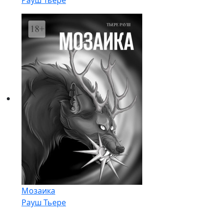
Рауш Тьере
Мозаика
Рауш Тьере