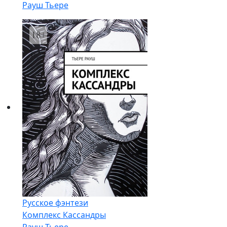
Рауш Тьере
Русское фэнтези
Комплекс Кассандры