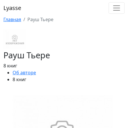
Lyasse
Главная
Рауш Тьере
Рауш Тьере
8 книг
Об авторе
8 книг