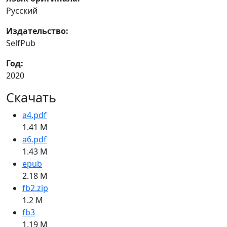
Русский
Издательство:
SelfPub
Год:
2020
Скачать
a4.pdf
1.41 M
a6.pdf
1.43 M
epub
2.18 M
fb2.zip
1.2 M
fb3
1.19 M