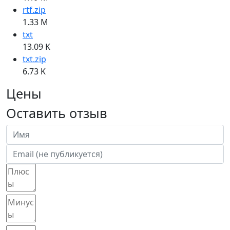
rtf.zip
1.33 M
txt
13.09 K
txt.zip
6.73 K
Цены
Оставить отзыв