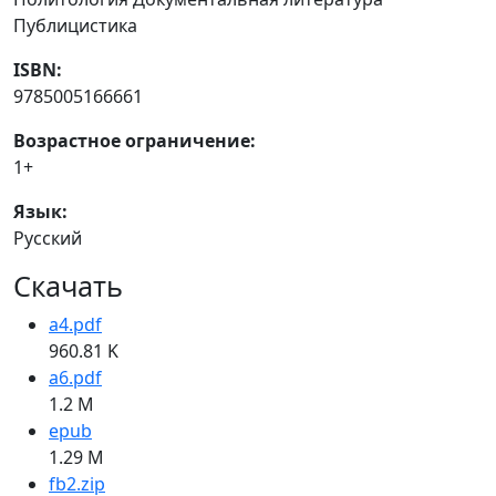
Публицистика
ISBN:
9785005166661
Возрастное ограничение:
1+
Язык:
Русский
Скачать
a4.pdf
960.81 K
a6.pdf
1.2 M
epub
1.29 M
fb2.zip