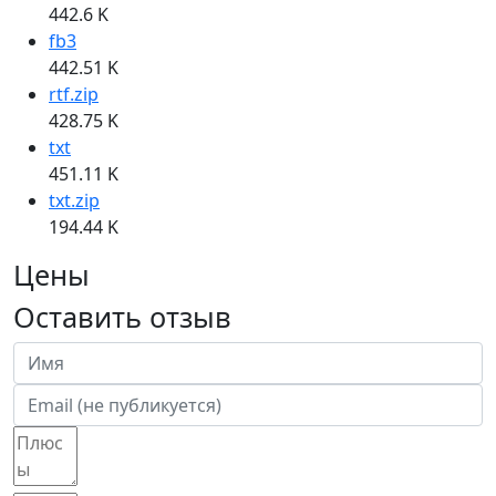
442.6 K
fb3
442.51 K
rtf.zip
428.75 K
txt
451.11 K
txt.zip
194.44 K
Цены
Оставить отзыв