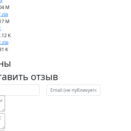
3
04 M
f.zip
17 M
t
.12 K
t.zip
31 K
ны
тавить отзыв