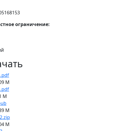
05168153
стное ограничение:
ий
ачать
.pdf
09 M
.pdf
1 M
pub
89 M
2.zip
04 M