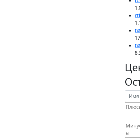
fb
1.
rt
1.
tx
17
tx
8.
Це
Ос