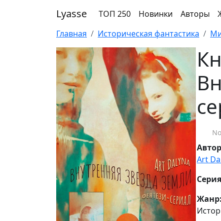
Lyasse
ТОП 250
Новинки
Авторы
Главная
Историческая фантастика
Ми
Кн
Вн
се
No
Авто
Art Da
Серия
Жанр
Истор