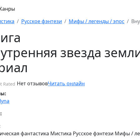
Жанры
стика
Русское фэнтези
Мифы / легенды / эпос
Вну
ига
утренняя звезда земли
риал
Нет отзывов
Читать онлайн
t Rated
ры:
lyna
:
:
ическая фантастика Мистика Русское фэнтези Мифы / ле