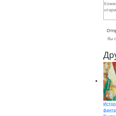
Отп
Вы 
Др
Истор
фанта