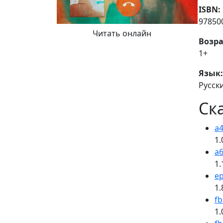
ISBN:
97850
Читать онлайн
Возра
1+
Язык:
Русск
Ск
a4
1.
a6
1.
e
1.
fb
1.