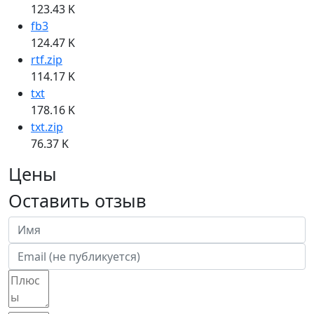
123.43 K
fb3
124.47 K
rtf.zip
114.17 K
txt
178.16 K
txt.zip
76.37 K
Цены
Оставить отзыв