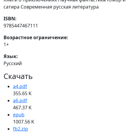
сатира Современная русская литература
ISBN:
9785447467111
Возрастное ограничение:
1+
Язык:
Русский
Скачать
a4.pdf
355.65 K
a6.pdf
467.37 K
epub
1007.56 K
fb2.zip