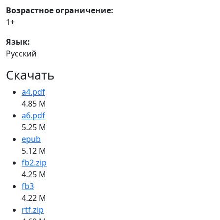
Возрастное ограничение:
1+
Язык:
Русский
Скачать
a4.pdf
4.85 M
a6.pdf
5.25 M
epub
5.12 M
fb2.zip
4.25 M
fb3
4.22 M
rtf.zip