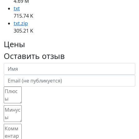
4.69 M
txt
715.74 K
txt.zip
305.21 K
Цены
Оставить отзыв