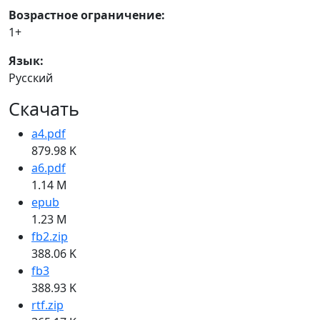
Возрастное ограничение:
1+
Язык:
Русский
Скачать
a4.pdf
879.98 K
a6.pdf
1.14 M
epub
1.23 M
fb2.zip
388.06 K
fb3
388.93 K
rtf.zip