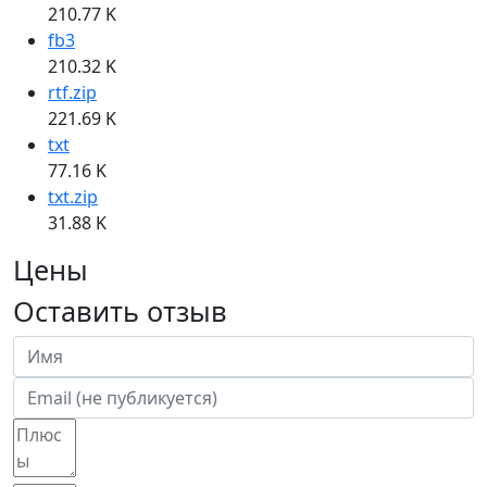
210.77 K
fb3
210.32 K
rtf.zip
221.69 K
txt
77.16 K
txt.zip
31.88 K
Цены
Оставить отзыв