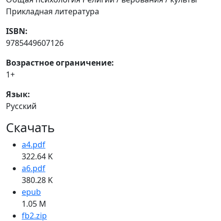
Прикладная литература
ISBN:
9785449607126
Возрастное ограничение:
1+
Язык:
Русский
Скачать
a4.pdf
322.64 K
a6.pdf
380.28 K
epub
1.05 M
fb2.zip