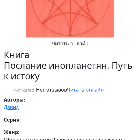
Читать онлайн
Книга
Послание инопланетян. Путь
к истоку
Нет отзывов
Читать онлайн
Not Rated
Авторы:
Давид
Серия:
Жанр:
Общая психология Религии / верования / культы