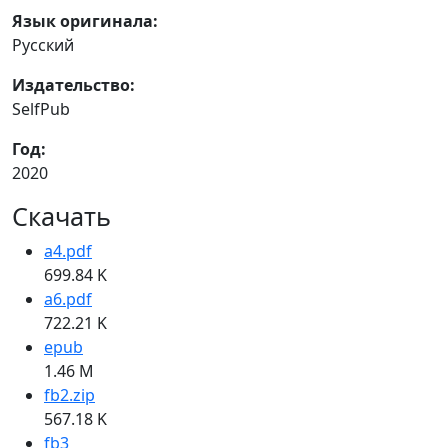
Язык оригинала:
Русский
Издательство:
SelfPub
Год:
2020
Скачать
a4.pdf
699.84 K
a6.pdf
722.21 K
epub
1.46 M
fb2.zip
567.18 K
fb3