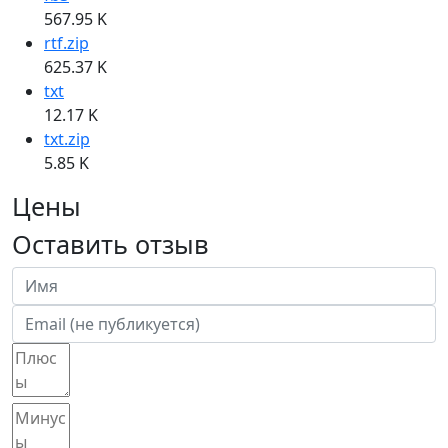
567.95 K
rtf.zip
625.37 K
txt
12.17 K
txt.zip
5.85 K
Цены
Оставить отзыв