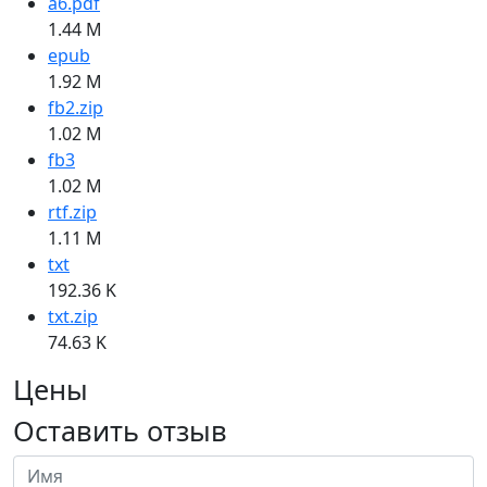
a6.pdf
1.44 M
epub
1.92 M
fb2.zip
1.02 M
fb3
1.02 M
rtf.zip
1.11 M
txt
192.36 K
txt.zip
74.63 K
Цены
Оставить отзыв