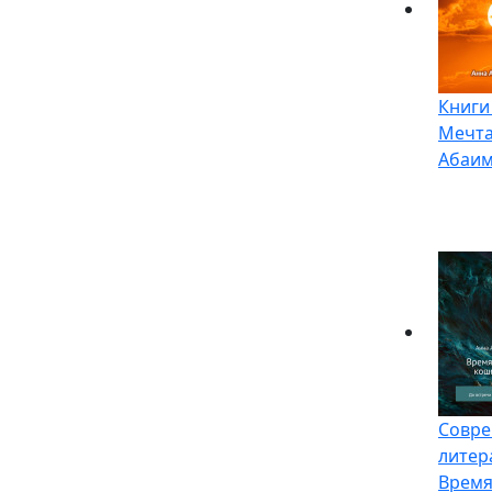
Книги
Мечта
Абаим
Совре
литер
Время