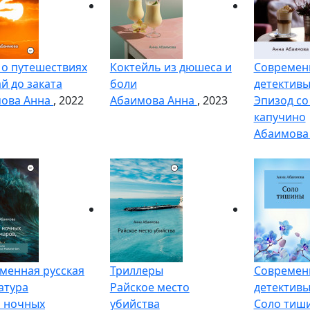
 о путешествиях
Коктейль из дюшеса и
Современ
й до заката
боли
детектив
ова Анна
, 2022
Абаимова Анна
, 2023
Эпизод со
капучино
Абаимова
менная русская
Триллеры
Современ
атура
Райское место
детектив
 ночных
убийства
Соло тиш