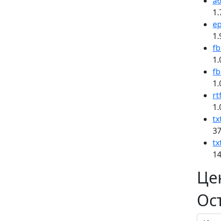
a6
1.
e
1.
fb
1.
fb
1.
rt
1.
tx
37
tx
14
Це
Ос