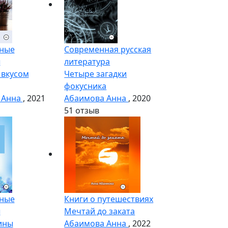
ные
Современная русская
ы
литература
 вкусом
Четыре загадки
фокусника
 Анна
, 2021
Абаимова Анна
, 2020
5
1 отзыв
ные
Книги о путешествиях
ы
Мечтай до заката
ины
Абаимова Анна
, 2022