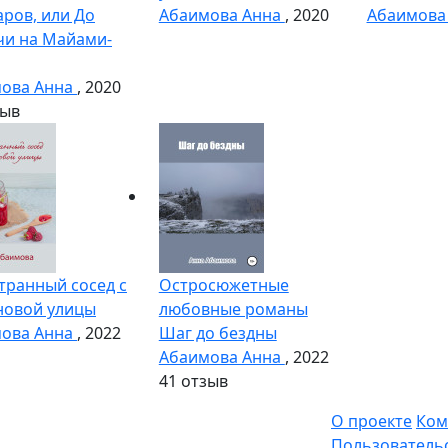
ров, или До
Абаимова Анна
, 2020
Абаимова
чи на Майами-
ова Анна
, 2020
зыв
транный сосед с
Остросюжетные
овой улицы
любовные романы
ова Анна
, 2022
Шаг до бездны
Абаимова Анна
, 2022
4
1 отзыв
О проекте
Ком
Пользователь