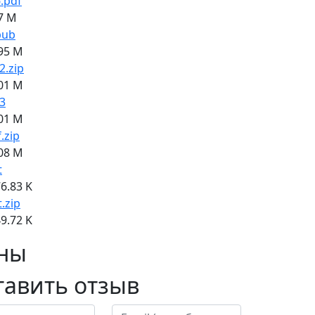
.pdf
7 M
pub
95 M
2.zip
01 M
3
01 M
f.zip
08 M
t
6.83 K
t.zip
9.72 K
ны
тавить отзыв