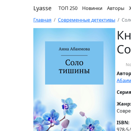
Lyasse
ТОП 250
Новинки
Авторы
Главная
Современные детективы
Сол
Кн
Со
No
Авто
Абаим
Серия
Жанр
Совре
ISBN:
978-5-