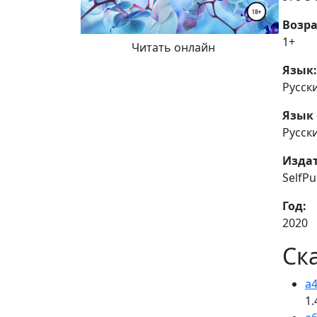
Возра
1+
Читать онлайн
Язык:
Русск
Язык 
Русск
Издат
SelfP
Год:
2020
Ск
a4
1.