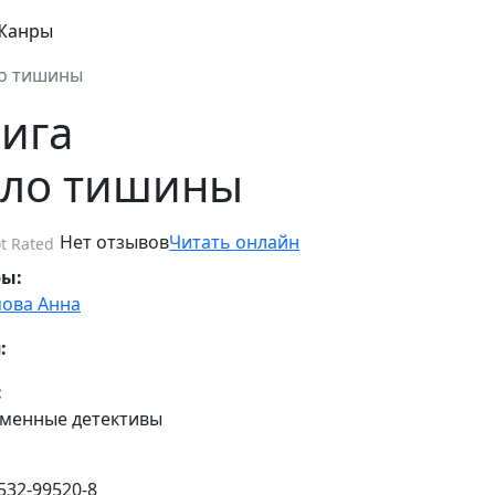
Жанры
о тишины
ига
ло тишины
Нет отзывов
Читать онлайн
t Rated
ры:
ова Анна
:
:
менные детективы
532-99520-8