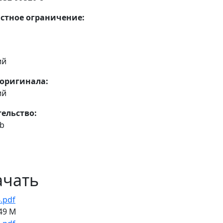
стное ограничение:
ий
оригинала:
ий
ельство:
ub
ачать
.pdf
49 M