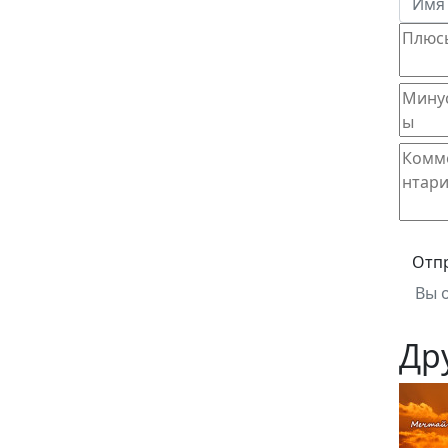
Отп
Вы 
Др