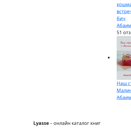
кошма
встре
бич
Абаим
5
1 от
Наш с
Малин
Абаим
Lyasse
– онлайн каталог книг