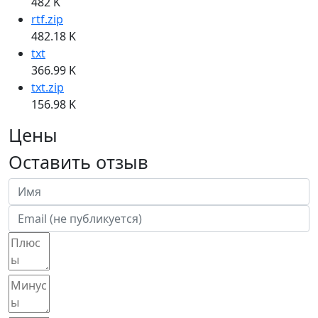
482 K
rtf.zip
482.18 K
txt
366.99 K
txt.zip
156.98 K
Цены
Оставить отзыв