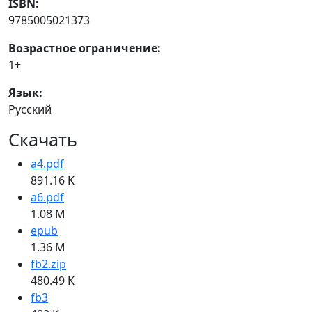
ISBN:
9785005021373
Возрастное ограничение:
1+
Язык:
Русский
Скачать
a4.pdf
891.16 K
a6.pdf
1.08 M
epub
1.36 M
fb2.zip
480.49 K
fb3