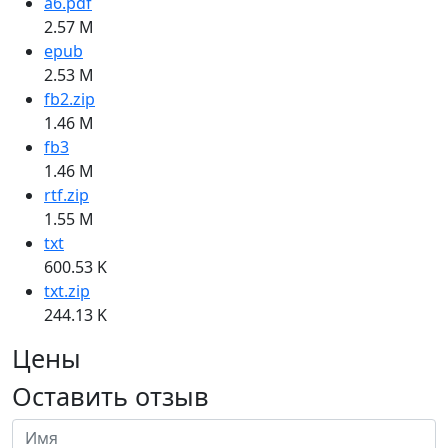
a6.pdf
2.57 M
epub
2.53 M
fb2.zip
1.46 M
fb3
1.46 M
rtf.zip
1.55 M
txt
600.53 K
txt.zip
244.13 K
Цены
Оставить отзыв