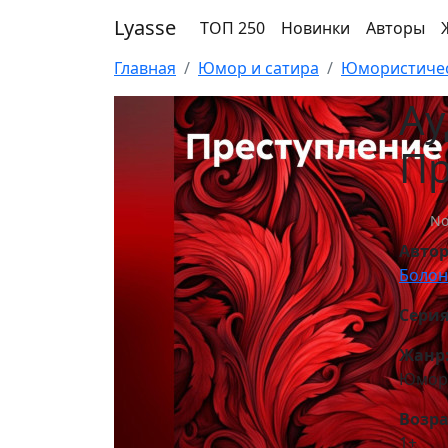
Lyasse
ТОП 250
Новинки
Авторы
Главная
Юмор и сатира
Юмористичес
Ау
Пр
No
Авто
Болон
Серия
Жанр
Юмор 
Возра
1+