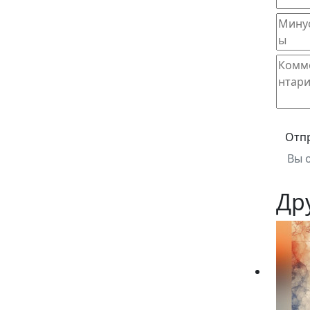
Отп
Вы 
Др