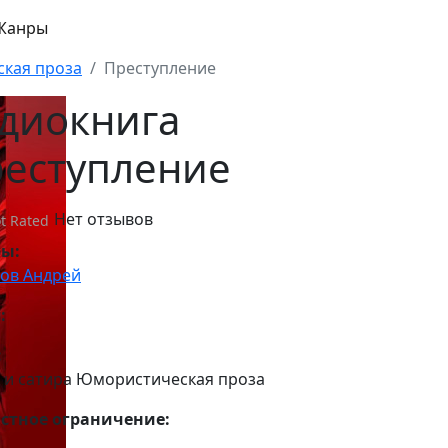
Жанры
кая проза
Преступление
диокнига
еступление
Нет отзывов
t Rated
ры:
ов Андрей
:
:
и сатира Юмористическая проза
стное ограничение: