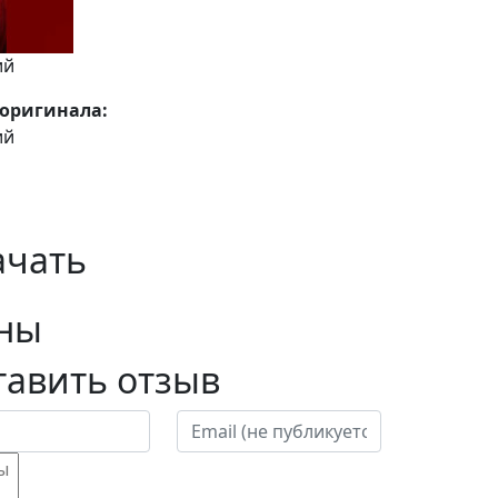
ий
оригинала:
ий
ачать
ны
тавить отзыв