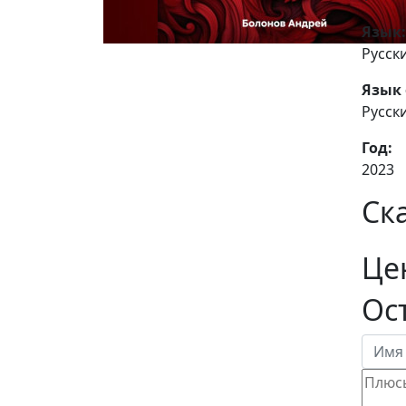
Язык:
Русск
Язык 
Русск
Год:
2023
Ск
Це
Ос