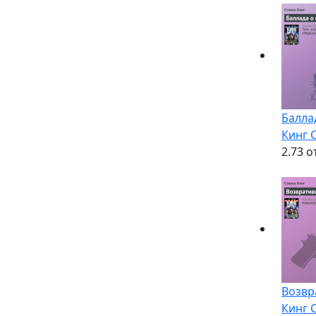
Балла
Кинг 
2.7
3 о
Возвр
Кинг 