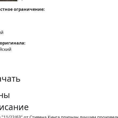
стное ограничение:
ий
оригинала:
йский
ачать
ны
исание
 "11/22/63" от Стивена Кинга признан лучшим произвед