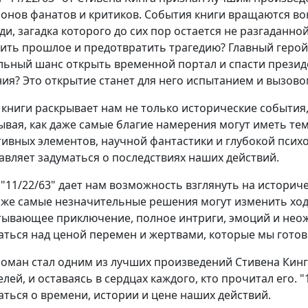
онов фанатов и критиков. События книги вращаются вок
ди, загадка которого до сих пор остается не разгаданно
ить прошлое и предотвратить трагедию? Главный герой 
льный шанс открыть временной портал и спасти президе
ия? Это открытие станет для него испытанием и вызово
 книги раскрывает нам не только исторические события,
ывая, как даже самые благие намерения могут иметь те
тивных элементов, научной фантастики и глубокой пси
тавляет задуматься о последствиях наших действий.
 "11/22/63" дает нам возможность взглянуть на историч
аже самые незначительные решения могут изменить ход 
тывающее приключение, полное интриги, эмоций и неож
аться над ценой перемен и жертвами, которые мы готов
роман стал одним из лучших произведений Стивена Кинг
лей, и оставаясь в сердцах каждого, кто прочитал его. "1
аться о времени, истории и цене наших действий.