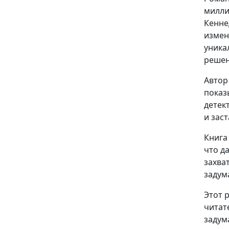
милли
Кенне
измен
уника
решен
Автор
показ
детек
и зас
Книга
что д
захва
задум
Этот 
читате
задум