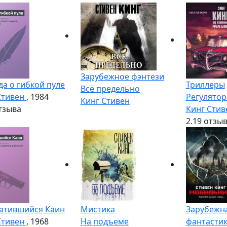
Зарубежное фэнтези
да о гибкой пуле
Триллеры
Всё предельно
Стивен
, 1984
Регулято
Кинг Стивен
тзыва
Кинг Сти
2.1
9 отзы
атившийся Каин
Мистика
Зарубежн
Стивен
, 1968
На подъеме
фантасти