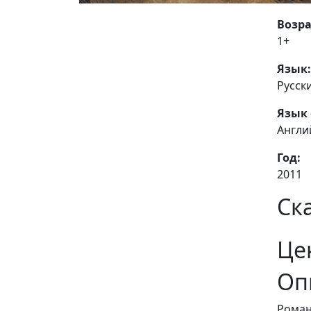
Возра
1+
Язык:
Русск
Язык 
Англи
Год:
2011
Ск
Це
Оп
Роман