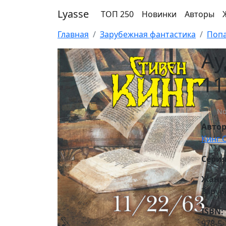
Lyasse
ТОП 250
Новинки
Авторы
Главная
Зарубежная фантастика
Поп
Ау
11
No
Авто
Кинг 
Серия
Жанр
Заруб
ISBN:
978-5-