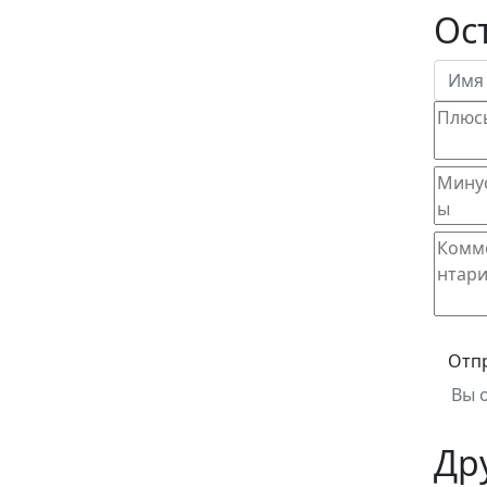
Ос
Отп
Вы 
Др