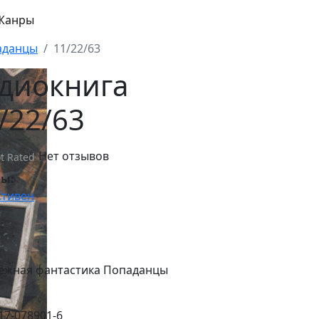
Жанры
аданцы
11/22/63
диокнига
/22/63
Нет отзывов
t Rated
ры:
Стивен
:
:
ежная фантастика Попаданцы
17-078901-6