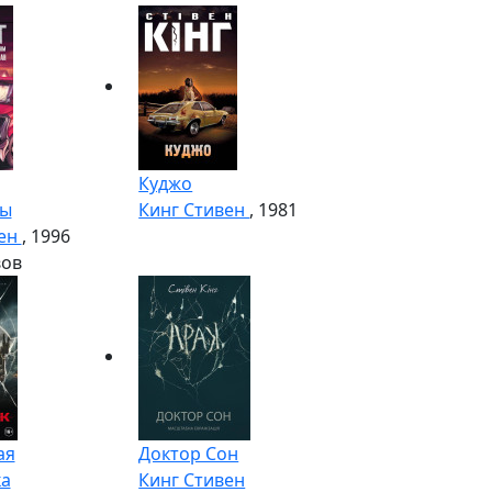
Куджо
ры
Кинг Стивен
, 1981
вен
, 1996
вов
ая
Доктор Сон
ка
Кинг Стивен