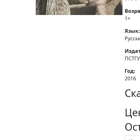
Возра
1+
Язык:
Русск
Издат
ПСТГУ
Год:
2016
Ск
Це
Ос