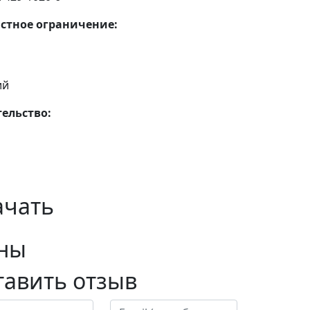
стное ограничение:
ий
ельство:
ачать
ны
тавить отзыв