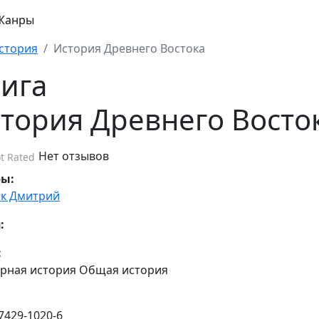
Жанры
стория
История Древнего Востока
ига
тория Древнего Восто
Нет отзывов
t Rated
ры:
к Дмитрий
:
:
рная история Общая история
7429-1020-6