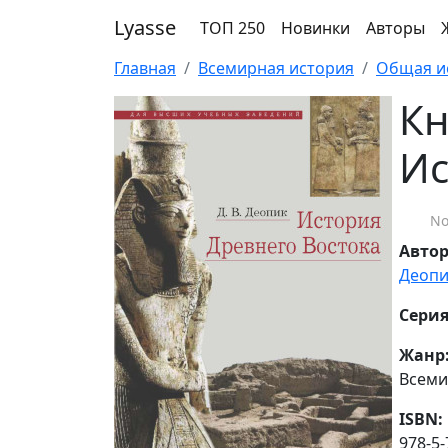
Lyasse
ТОП 250
Новинки
Авторы
Главная
Всемирная история
Общая и
Кн
Ис
No
Авто
Деопи
Серия
Жанр
Всеми
ISBN:
978-5-