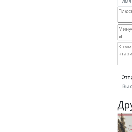
Отп
Вы 
Др