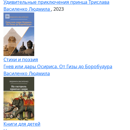
Удивительные приключения принца Трислава
Василенко Людмила
, 2023
Стихи и поэзия
Гнев или дары Осириса. От Гизы до Боробудура
Василенко Людмила
Книги для детей