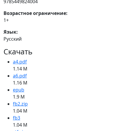
9785449824004
Возрастное ограничение:
1+
Язык:
Русский
Скачать
a4.pdf
1.14 M
a6.pdf
1.16 M
epub
1.9 M
fb2.zip
1.04 M
fb3
1.04 M