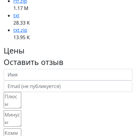
rtf.zip
1.17 M
txt
28.33 K
txt.zip
13.95 K
Цены
Оставить отзыв