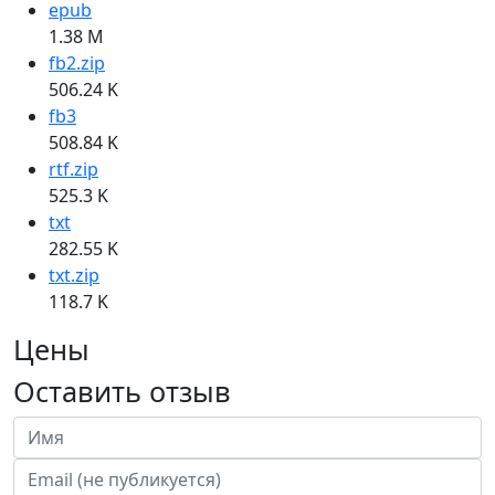
epub
1.38 M
fb2.zip
506.24 K
fb3
508.84 K
rtf.zip
525.3 K
txt
282.55 K
txt.zip
118.7 K
Цены
Оставить отзыв