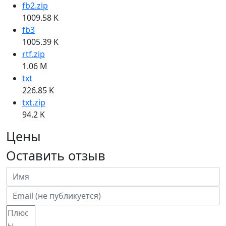
fb2.zip
1009.58 K
fb3
1005.39 K
rtf.zip
1.06 M
txt
226.85 K
txt.zip
94.2 K
Цены
Оставить отзыв