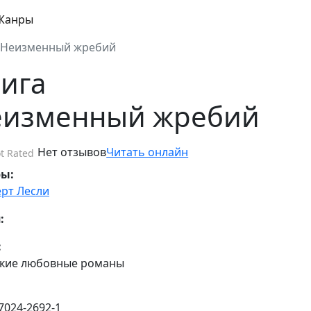
Жанры
Неизменный жребий
ига
еизменный жребий
Нет отзывов
Читать онлайн
t Rated
ры:
рт Лесли
:
:
кие любовные романы
7024-2692-1