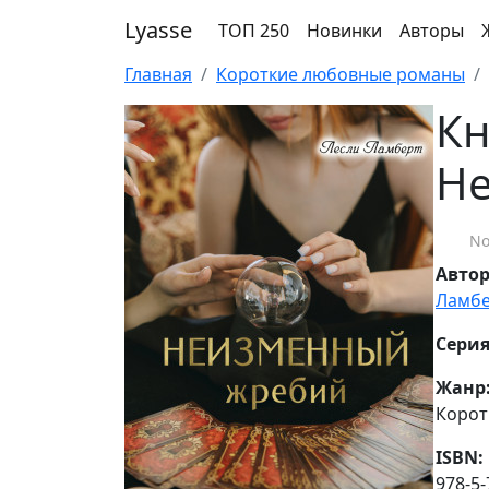
Lyasse
ТОП 250
Новинки
Авторы
Главная
Короткие любовные романы
Кн
Н
No
Авто
Ламбе
Серия
Жанр
Корот
ISBN:
978-5-