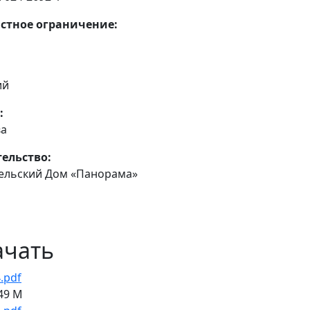
стное ограничение:
ий
:
ва
ельство:
ельский Дом «Панорама»
ачать
.pdf
49 M