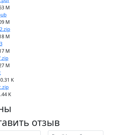
.pdf
63 M
pub
09 M
2.zip
18 M
3
17 M
f.zip
27 M
t
0.31 K
t.zip
.44 K
ны
тавить отзыв