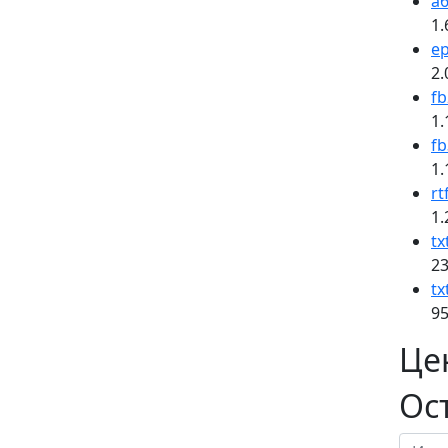
a6
1.
e
2.
fb
1.
fb
1.
rt
1.
tx
23
tx
95
Це
Ос