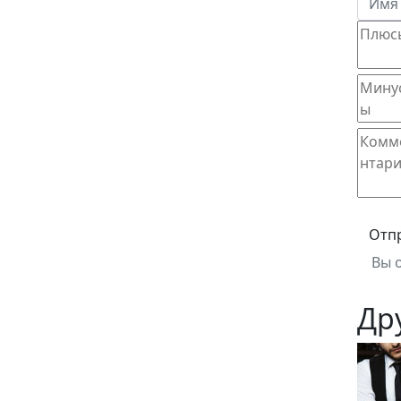
Отп
Вы 
Др