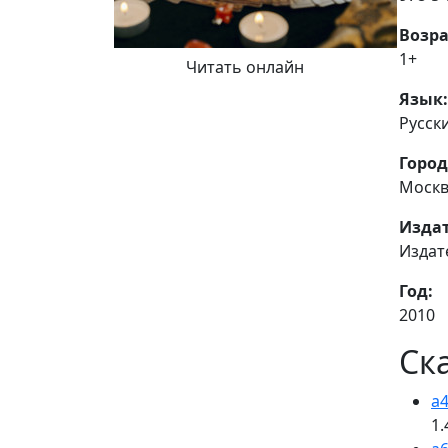
Возра
1+
Читать онлайн
Язык:
Русск
Город
Моск
Издат
Издат
Год:
2010
Ск
a4
1.