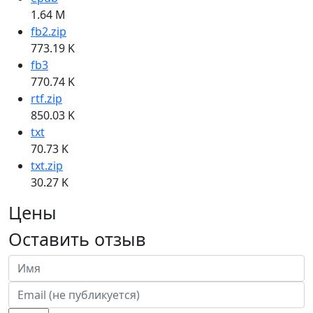
1.64 M
fb2.zip
773.19 K
fb3
770.74 K
rtf.zip
850.03 K
txt
70.73 K
txt.zip
30.27 K
Цены
Оставить отзыв