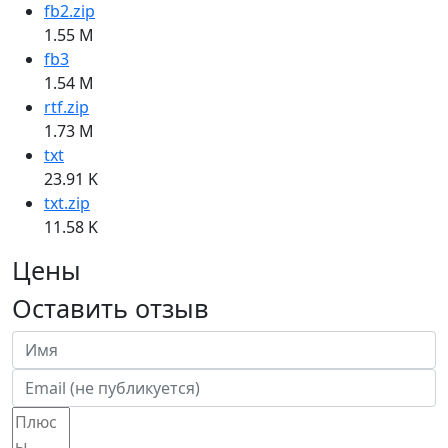
fb2.zip
1.55 M
fb3
1.54 M
rtf.zip
1.73 M
txt
23.91 K
txt.zip
11.58 K
Цены
Оставить отзыв