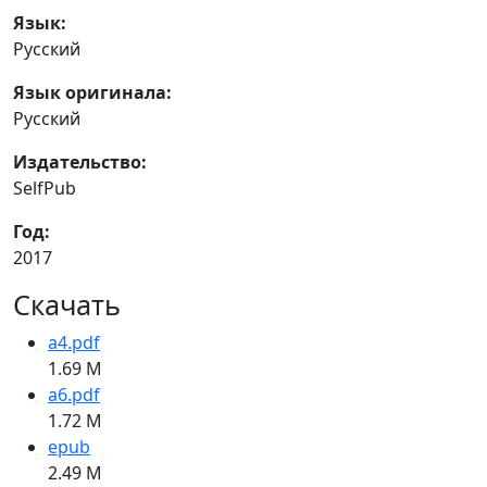
Язык:
Русский
Язык оригинала:
Русский
Издательство:
SelfPub
Год:
2017
Скачать
a4.pdf
1.69 M
a6.pdf
1.72 M
epub
2.49 M