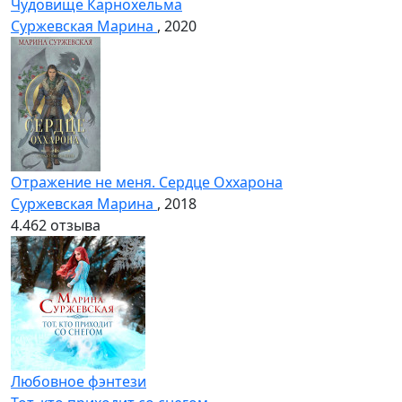
Чудовище Карнохельма
Суржевская Марина
, 2020
Отражение не меня. Сердце Оххарона
Суржевская Марина
, 2018
4.4
62 отзыва
Любовное фэнтези