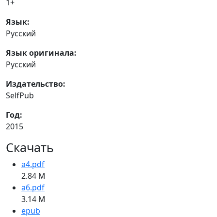
1+
Язык:
Русский
Язык оригинала:
Русский
Издательство:
SelfPub
Год:
2015
Скачать
a4.pdf
2.84 M
a6.pdf
3.14 M
epub