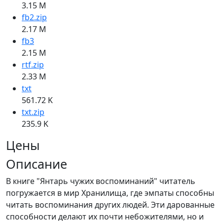
3.15 M
fb2.zip
2.17 M
fb3
2.15 M
rtf.zip
2.33 M
txt
561.72 K
txt.zip
235.9 K
Цены
Описание
В книге "Янтарь чужих воспоминаний" читатель
погружается в мир Хранилища, где эмпаты способны
читать воспоминания других людей. Эти дарованные
способности делают их почти небожителями, но и