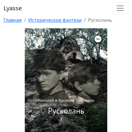
Lyasse
Главная
Историческое фэнтези
Русколань