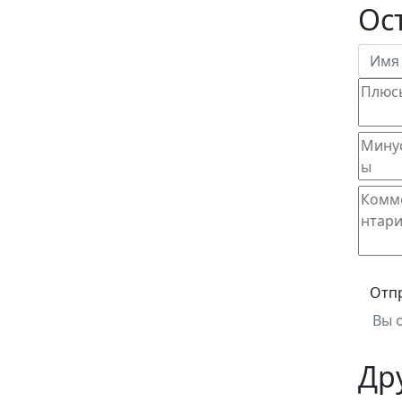
Ос
Отп
Вы 
Др