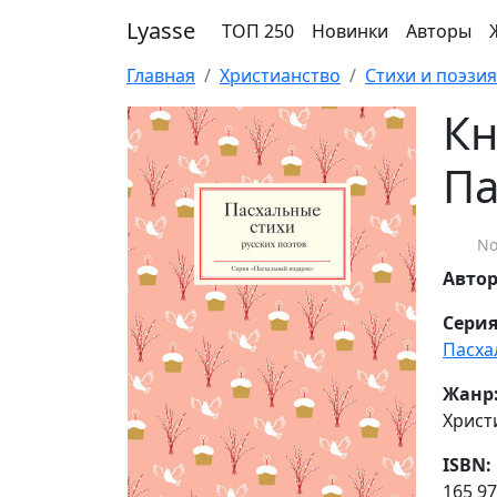
Lyasse
ТОП 250
Новинки
Авторы
Главная
Христианство
Стихи и поэзия
Кн
Па
No
Авто
Серия
Пасха
Жанр
Христ
ISBN:
165 97