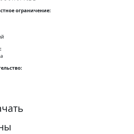
стное ограничение:
ий
:
ва
ельство:
ачать
ны