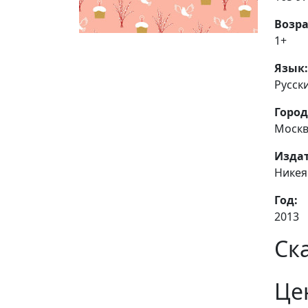
Возра
1+
Язык:
Русск
Город
Моск
Издат
Никея
Год:
2013
Ск
Це