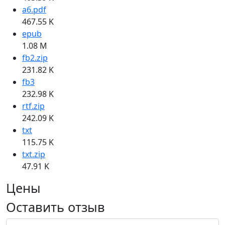
a6.pdf
467.55 K
epub
1.08 M
fb2.zip
231.82 K
fb3
232.98 K
rtf.zip
242.09 K
txt
115.75 K
txt.zip
47.91 K
Цены
Оставить отзыв