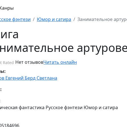
Жанры
сское фэнтези
Юмор и сатира
Занимательное артур
ига
нимательное артуров
Нет отзывов
Читать онлайн
t Rated
ры:
ов Евгений
Берд Светлана
:
:
ическая фантастика Русское фэнтези Юмор и сатира
05184696