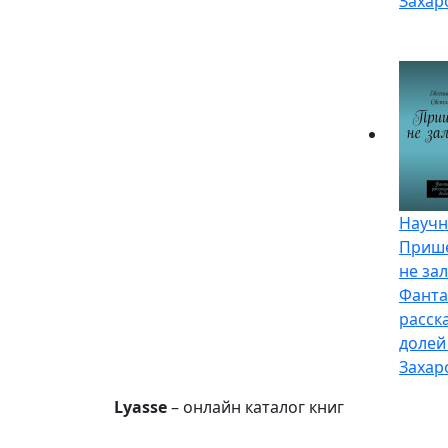
Захар
Научн
Приш
не за
Фанта
расск
долей
Захар
Lyasse
– онлайн каталог книг