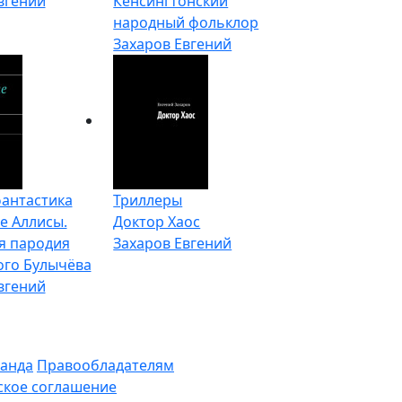
вгений
Кенсингтонский
народный фольклор
Захаров Евгений
антастика
Триллеры
е Аллисы.
Доктор Хаос
я пародия
Захаров Евгений
ого Булычёва
вгений
анда
Правообладателям
ское соглашение