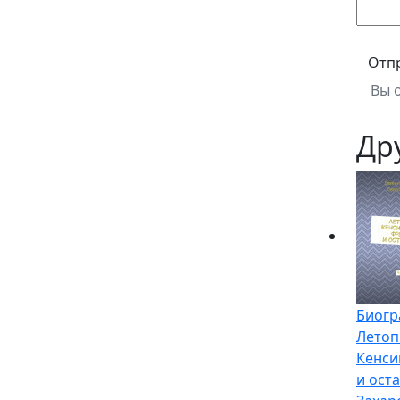
Отп
Вы 
Др
Биогр
Летоп
Кенси
и ост