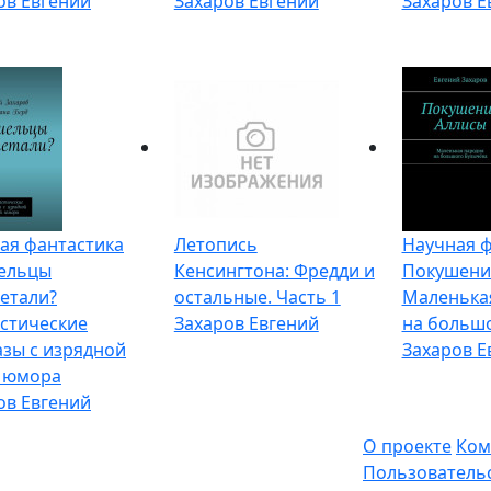
ов Евгений
Захаров Евгений
Захаров Е
ая фантастика
Летопись
Научная ф
ельцы
Кенсингтона: Фредди и
Покушени
летали?
остальные. Часть 1
Маленька
стические
Захаров Евгений
на больш
азы с изрядной
Захаров Е
 юмора
ов Евгений
О проекте
Ком
Пользователь