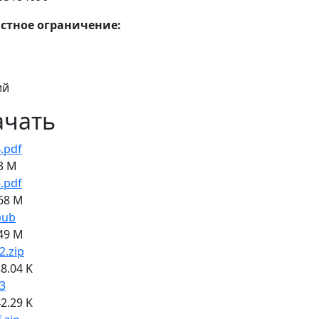
стное ограничение:
ий
ачать
.pdf
3 M
.pdf
68 M
pub
49 M
2.zip
8.04 K
3
2.29 K