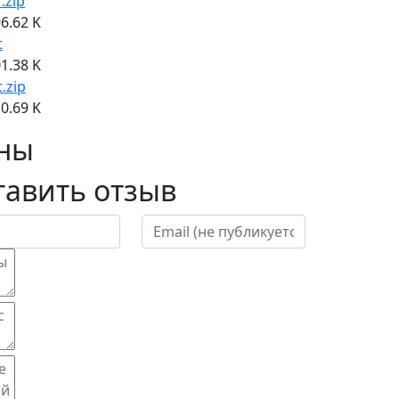
f.zip
6.62 K
t
1.38 K
t.zip
0.69 K
ны
тавить отзыв