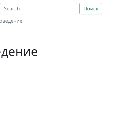
Поиск
оведение
едение