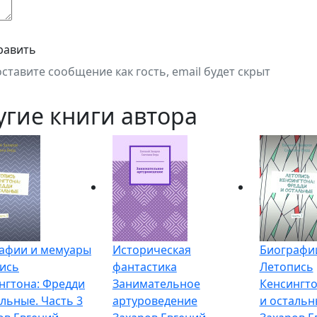
равить
оставите сообщение как гость, email будет скрыт
угие книги автора
афии и мемуары
Историческая
Биографи
ись
фантастика
Летопись
нгтона: Фредди
Занимательное
Кенсингто
альные. Часть 3
артуроведение
и остальн