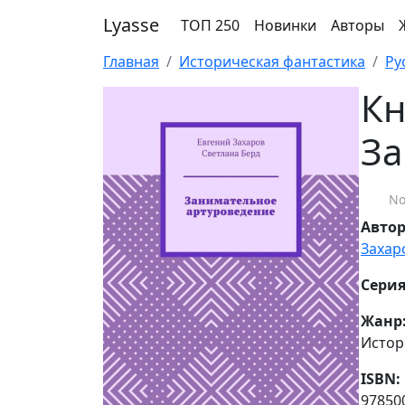
Lyasse
ТОП 250
Новинки
Авторы
Главная
Историческая фантастика
Ру
Кн
За
No
Авто
Захар
Серия
Жанр
Истор
ISBN:
97850