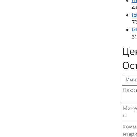
rt
49
tx
70
tx
31
Це
Ос