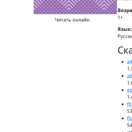
Возра
1+
Читать онлайн
Язык:
Русск
Ск
a4
1.
a6
1.
e
1.
fb
53
fb
54