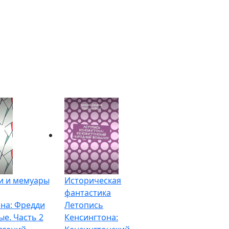
и и мемуары
Историческая
фантастика
на: Фредди
Летопись
ые. Часть 2
Кенсингтона: