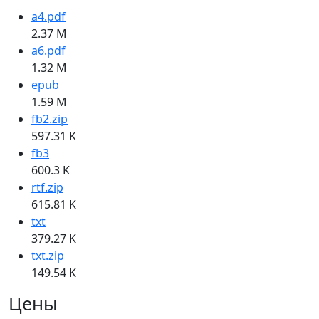
a4.pdf
2.37 M
a6.pdf
1.32 M
epub
1.59 M
fb2.zip
597.31 K
fb3
600.3 K
rtf.zip
615.81 K
txt
379.27 K
txt.zip
149.54 K
Цены