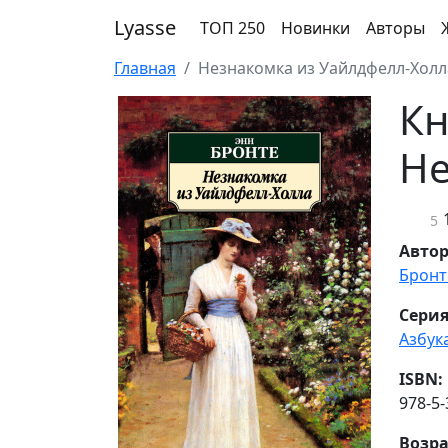
Lyasse
ТОП 250
Новинки
Авторы
Главная
Незнакомка из Уайлдфелл-Холл
Кн
Не
5
Авто
Бронт
Серия
Азбук
ISBN:
978-5-
Возра