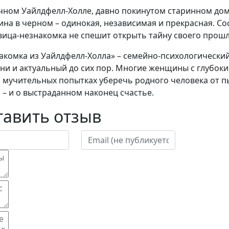
чном Уайлдфелл-Холле, давно покинутом старинном дом
на в черном – одинокая, независимая и прекрасная. Со
вица-незнакомка не спешит открыть тайну своего прош
акомка из Уайлдфелл-Холла» – семейно-психологический
ни и актуальный до сих пор. Многие женщины с глубок
, мучительных попытках уберечь родного человека от п
 – и о выстраданном наконец счастье.
тавить отзыв