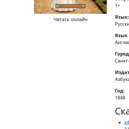
1+
Язык:
Читать онлайн
Русск
Язык 
Англи
Город
Санкт
Издат
Азбук
Год:
1848
Ск
a4