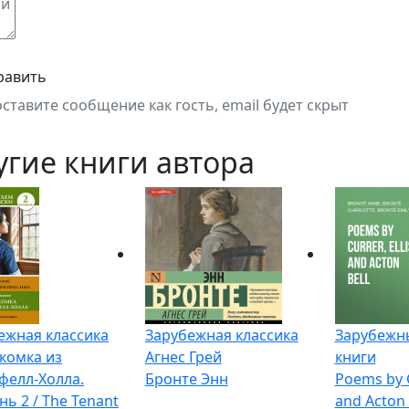
равить
оставите сообщение как гость, email будет скрыт
угие книги автора
ежная классика
Зарубежная классика
Зарубежны
комка из
Агнес Грей
книги
фелл-Холла.
Бронте Энн
Poems by Cu
ь 2 / The Tenant
and Acton 