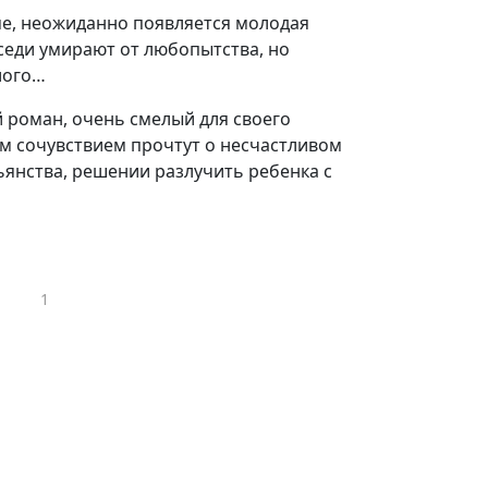
е, неожиданно появляется молодая
седи умирают от любопытства, но
лого…
 роман, очень смелый для своего
им сочувствием прочтут о несчастливом
ьянства, решении разлучить ребенка с
1