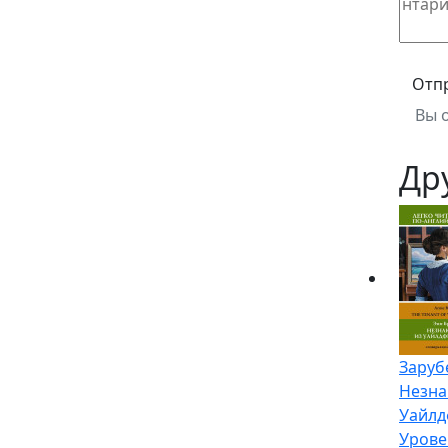
Отп
Вы 
Др
Заруб
Незна
Уайлд
Уровен