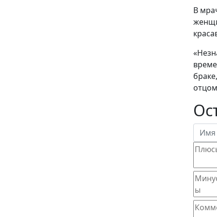
В мра
женщи
краса
«Незн
време
браке
отцом
Ос