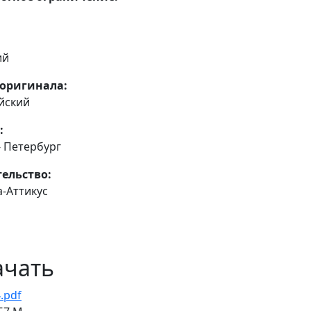
ий
оригинала:
йский
:
- Петербург
ельство:
а-Аттикус
ачать
.pdf