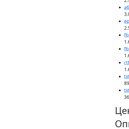
2.
a6
3.
e
2.
fb
1.
fb
1.
rt
1.
tx
89
tx
36
Це
Оп