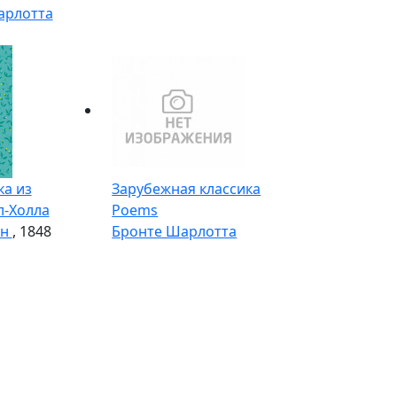
арлотта
а из
Зарубежная классика
л-Холла
Poems
нн
, 1848
Бронте Шарлотта