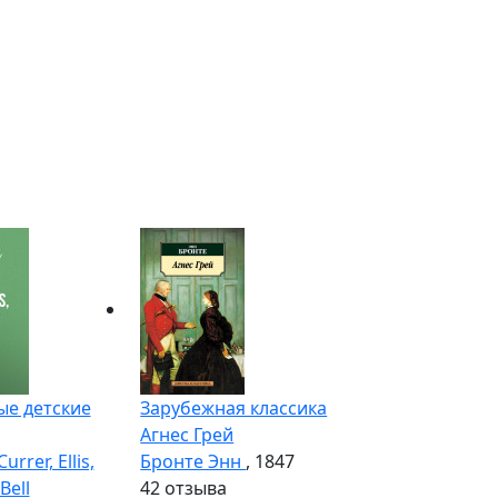
е детские
Зарубежная классика
Агнес Грей
rrer, Ellis,
Бронте Энн
, 1847
Bell
4
2 отзыва