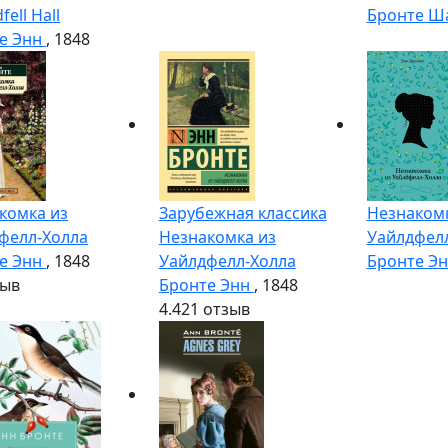
fell Hall
Бронте Ш
е Энн
, 1848
комка из
Зарубежная классика
Незнакомк
фелл-Холла
Незнакомка из
Уайлдфел
е Энн
, 1848
Уайлдфелл-Холла
Бронте Э
зыв
Бронте Энн
, 1848
4.4
21 отзыв