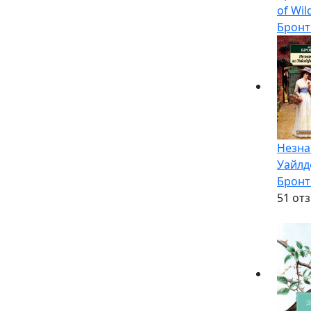
of Wild
Бронт
Незна
Уайлд
Бронт
5
1 от