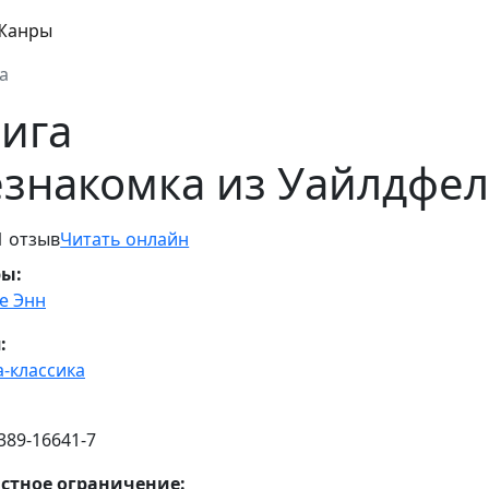
Жанры
а
ига
знакомка из Уайлдфел
1 отзыв
Читать онлайн
ры:
е Энн
:
а-классика
389-16641-7
стное ограничение: