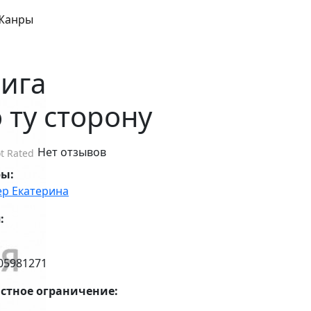
Жанры
ига
 ту сторону
Нет отзывов
t Rated
ры:
р Екатерина
:
05981271
стное ограничение: