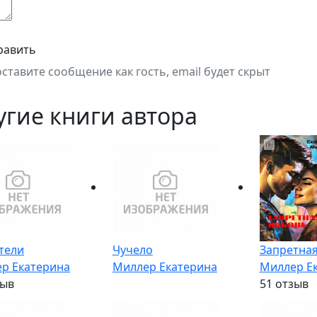
равить
оставите сообщение как гость, email будет скрыт
угие книги автора
тели
Чучело
Запретна
р Екатерина
Миллер Екатерина
Миллер Е
зыв
5
1 отзыв