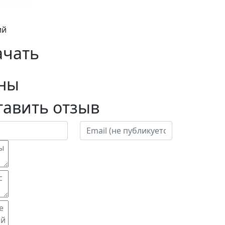
ий
ачать
ны
тавить отзыв