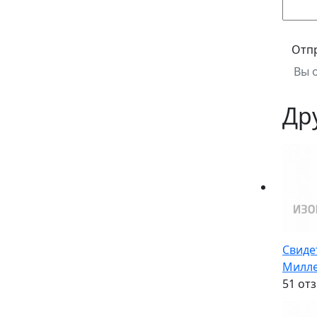
Отп
Вы 
Др
Свиде
Милле
5
1 от