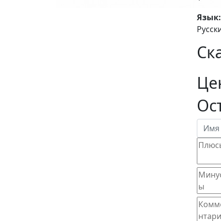
Язык:
Русск
Ск
Це
Ос