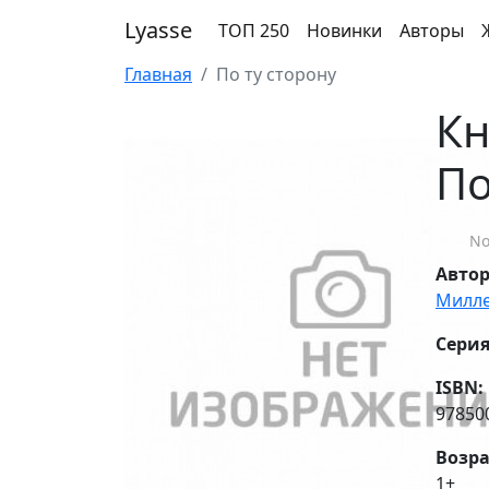
Lyasse
ТОП 250
Новинки
Авторы
Главная
По ту сторону
Кн
По
No
Авто
Милле
Серия
ISBN:
97850
Возра
1+